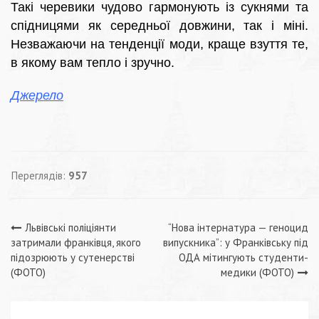
Такі черевики чудово гармонують із сукнями та
спідницями як середньої довжини, так і міні.
Незважаючи на тенденції моди, краще взуття те,
в якому вам тепло і зручно.
Джерело
Переглядів:
957
Навігація
Львівські поліціянти
“Нова інтернатура — геноцид
затримали франківця, якого
випускника”: у Франківську під
записів
підозрюють у сутенерстві
ОДА мітингують студенти-
(ФОТО)
медики (ФОТО)