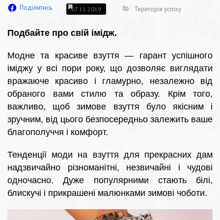
Поділитись
Територія успіху
07.11.2019
Подбайте про свій імідж.
Модне та красиве взуття — гарант успішного
іміджу у всі пори року, що дозволяє виглядати
вражаюче красиво і гламурно, незалежно від
обраного вами стилю та образу. Крім того,
важливо, щоб зимове взуття було якісним і
зручним, від цього безпосередньо залежить ваше
благополуччя і комфорт.
Тенденції моди на взуття для прекрасних дам
надзвичайно різноманітні, незвичайні і чудові
одночасно. Дуже популярними стають білі,
блискучі і прикрашені малюнками зимові чоботи.