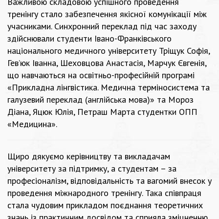
Важливою складовою успішного проведення
тренінгу стало забезпечення якісної комунікації між
учасниками. Синхронний переклад під час заходу
здійснювали студенти Івано-Франківського
національного медичного університету Тріщук Софія,
Гев’юк Іванна, Шеховцова Анастасія, Марчук Євгенія,
що навчаються на освітньо-професійній програмі
«Прикладна лінгвістика. Медична терміносистема та
галузевий переклад (англійська мова)» та Мороз
Діана, Яцюк Юлія, Петраш Марта студентки ОПП
«Медицина».
Щиро дякуємо керівництву та викладачам
університету за підтримку, а студентам – за
професіоналізм, відповідальність та вагомий внесок у
проведення міжнародного тренінгу. Така співпраця
стала чудовим прикладом поєднання теоретичних
знань із практичним досвідом та сприяла зміцненню