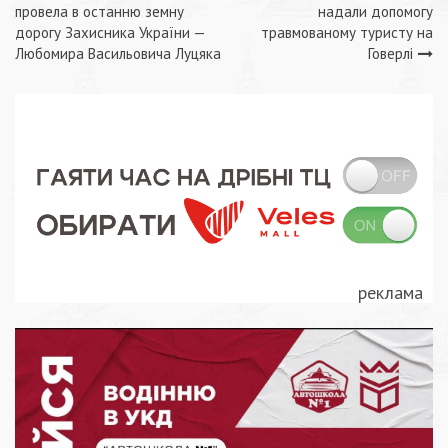
Навігація
провела в останню земну
надали допомогу
записів
дорогу Захисника України —
травмованому туристу на
Любомира Васильовича Луцяка
Говерлі