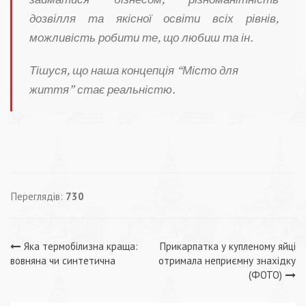
дозвілля та якісної освіти всіх рівнів,
можливість робити те, що любиш та ін.
Тішуся, що наша концепція “Місто для
життя” стає реальністю.
Переглядів:
730
Навігація
Яка термобілизна краща:
Прикарпатка у купленому яйці
вовняна чи синтетична
отримала неприємну знахідку
записів
(ФОТО)