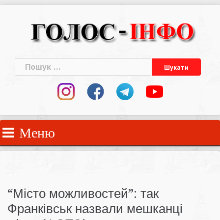
Skip
to
content
Пошук:
Меню
“Місто можливостей”: так
Франківськ назвали мешканці