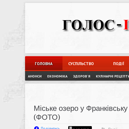
Skip
to
content
ГОЛОВНА
СУСПІЛЬСТВО
ПОДІЇ
АНОНСИ
ЕКОНОМІКА
ЗДОРОВ`Я
КУЛІНАРНІ РЕЦЕПТ
Міське озеро у Франківську
(ФОТО)
Поділитись