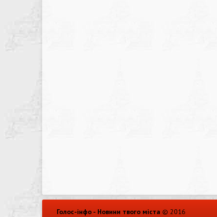
Голос-інфо - Новини твого міста
© 2016