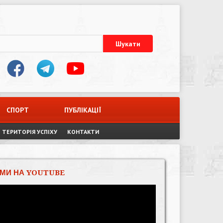
СПОРТ
ПУБЛІКАЦІЇ
ТЕРИТОРІЯ УСПІХУ
КОНТАКТИ
МИ НА YOUTUBE
Відеопрогравач