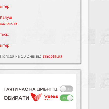
вітер:
Калуш
вологість:
тиск:
вітер:
Погода на 10 днів від
sinoptik.ua