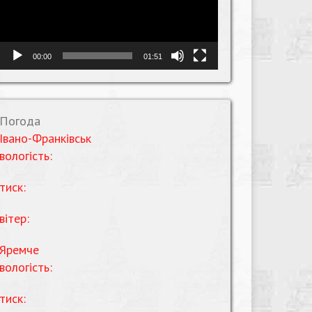
00:00
01:51
Погода
Івано-Франківськ
вологість:
тиск:
вітер:
Яремче
вологість:
тиск: