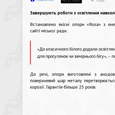
Події
25.12.2019
Завершують роботи з освітлення навколо
Встановлено якісні опори «Rosа» з ен
сайті міської ради.
«До класичного білого додали освітл
для прогулянок чи вечірнього бігу», – 
До речі, опори виготовлені з анодов
поверхневий шар металу перетворюється
корозії. Гарантія-більше 25 років.