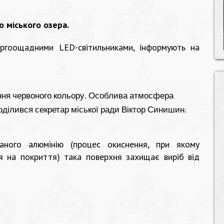
 міського озера.
ергоощадними LED-світильниками, інформують на
ення червоного кольору. Особлива атмосфера
поділився секретар міської ради Віктор Синишин.
аного алюмінію (процес окиснення, при якому
 на покриття) така поверхня захищає виріб від