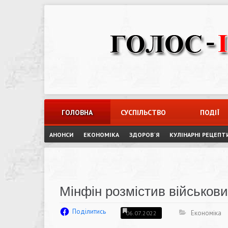
Skip
to
content
ГОЛОВНА
СУСПІЛЬСТВО
ПОДІЇ
АНОНСИ
ЕКОНОМІКА
ЗДОРОВ`Я
КУЛІНАРНІ РЕЦЕПТ
Мінфін розмістив військови
Поділитись
Економіка
06.07.2022