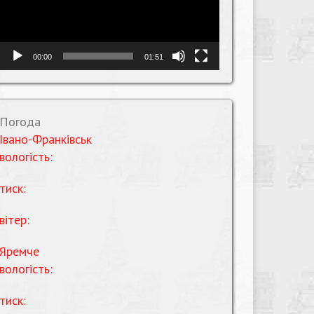
00:00
01:51
Погода
Івано-Франківськ
вологість:
тиск:
вітер:
Яремче
вологість:
тиск: