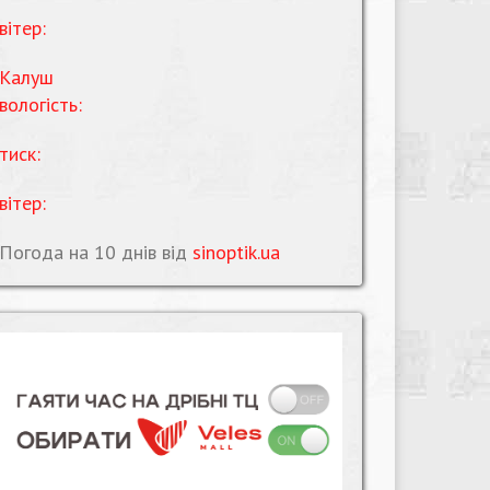
вітер:
Калуш
вологість:
тиск:
вітер:
Погода на 10 днів від
sinoptik.ua