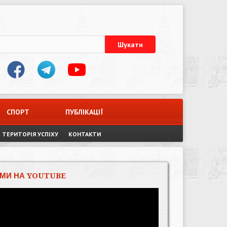
СПОРТ
ПУБЛІКАЦІЇ
ТЕРИТОРІЯ УСПІХУ
КОНТАКТИ
МИ НА YOUTUBE
Відеопрогравач