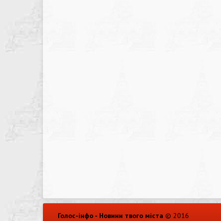
Голос-інфо - Новини твого міста
© 2016