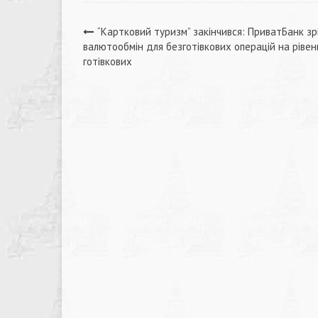
Навігація
“Картковий туризм” закінчився: ПриватБанк зр
валютообмін для безготівкових операцій на рівен
записів
готівкових