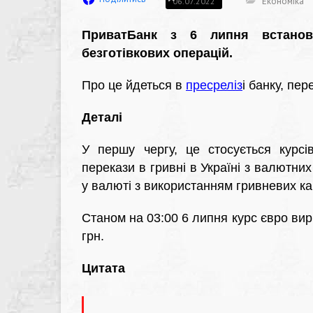
Економіка
06.07.2022
ПриватБанк з 6 липня встанов
безготівкових операцій.
Про це йдеться в
пресреліз
і
банку, пер
Деталі
У першу чергу, це стосується курсів
перекази в гривні в Україні з валютних
у валюті з використанням гривневих ка
Станом на 03:00 6 липня курс євро вирі
грн.
Цитата