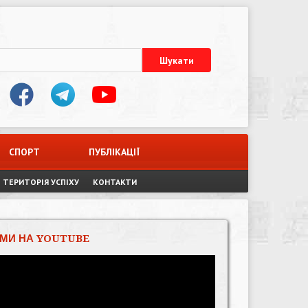
СПОРТ
ПУБЛІКАЦІЇ
ТЕРИТОРІЯ УСПІХУ
КОНТАКТИ
МИ НА YOUTUBE
Відеопрогравач