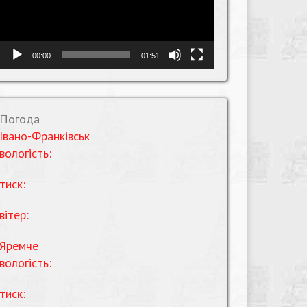
00:00
01:51
Погода
Івано-Франківськ
вологість:
тиск:
вітер:
Яремче
вологість:
тиск: