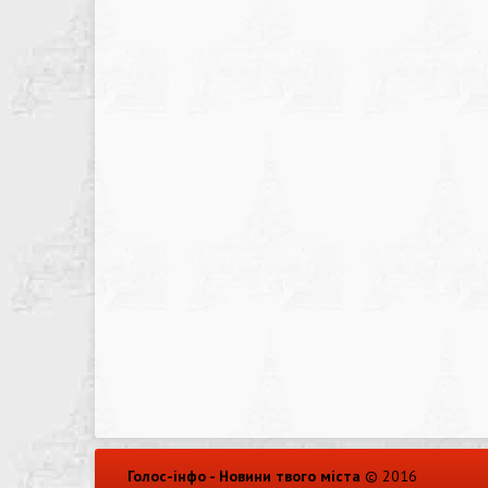
Голос-інфо - Новини твого міста
© 2016