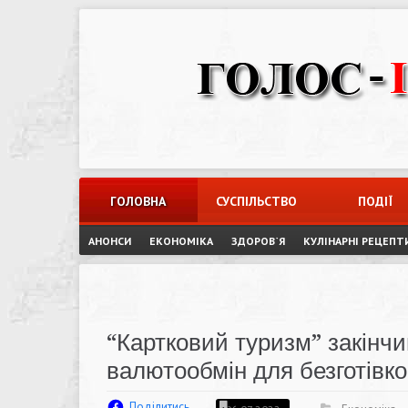
Skip
to
content
ГОЛОВНА
СУСПІЛЬСТВО
ПОДІЇ
АНОНСИ
ЕКОНОМІКА
ЗДОРОВ`Я
КУЛІНАРНІ РЕЦЕПТ
“Картковий туризм” закінчи
валютообмін для безготівко
Поділитись