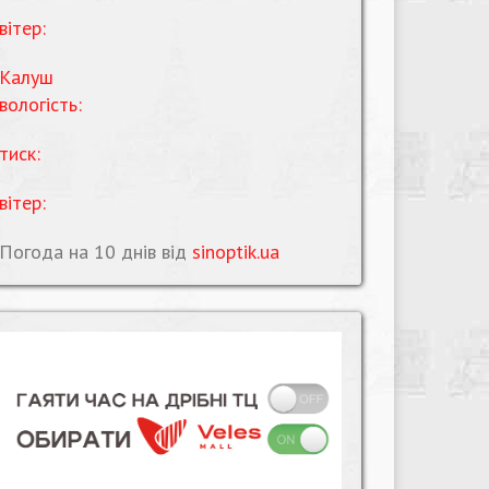
вітер:
Калуш
вологість:
тиск:
вітер:
Погода на 10 днів від
sinoptik.ua