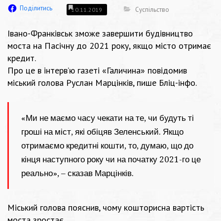
Поділитись
Суспільство
20.11.2019
Івано-Франківськ зможе завершити будівництво
моста на Пасічну до 2021 року, якщо місто отримає
кредит.
Про це в
інтерв’ю газеті «Галичина»
повідомив
міський голова Руслан Марцінків, пише Бліц-інфо.
«Ми не маємо часу чекати на те, чи будуть ті
гроші на міст, які обіцяв Зеленський. Якщо
отримаємо кредитні кошти, то, думаю, що до
кінця наступного року чи на початку 2021-го це
реально», – сказав Марцінків.
Міський голова пояснив, чому кошторисна вартість
моста зростає.