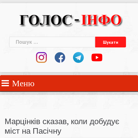
Skip
to
content
Пошук:
Меню
Марцінків сказав, коли добудує
міст на Пасічну