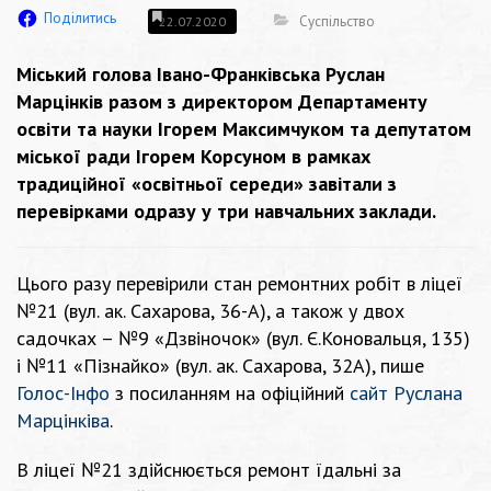
Поділитись
Суспільство
22.07.2020
Міський голова Івано-Франківська Руслан
Марцінків разом з директором Департаменту
освіти та науки Ігорем Максимчуком та депутатом
міської ради Ігорем Корсуном в рамках
традиційної «освітньої середи» завітали з
перевірками одразу у три навчальних заклади.
Цього разу перевірили стан ремонтних робіт в ліцеї
№21 (вул. ак. Сахарова, 36-А), а також у двох
садочках – №9 «Дзвіночок» (вул. Є.Коновальця, 135)
і №11 «Пізнайко» (вул. ак. Сахарова, 32А), пише
Голос-Інфо
з посиланням на офіційний
сайт Руслана
Марцінківа
.
В ліцеї №21 здійснюється ремонт їдальні за