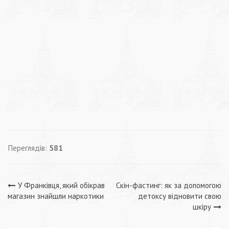
Переглядів:
581
Навігація
У Франківця, який обікрав
Скін-фастинг: як за допомогою
магазин знайшли наркотики
детоксу відновити свою
записів
шкіру