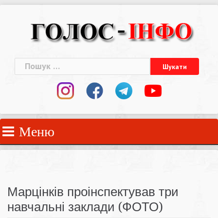
Skip
to
content
Пошук:
Меню
Марцінків проінспектував три
навчальні заклади (ФОТО)