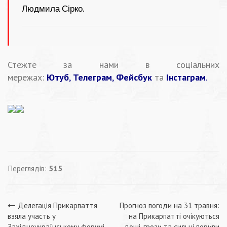
Людмила Сірко.
Стежте за нами в соціальних
мережах:
Ютуб
,
Телеграм
,
Фейсбук
та
Інстаграм
.
Переглядів:
515
Навігація
Делегація Прикарпаття
Прогноз погоди на 31 травня:
взяла участь у
на Прикарпатті очікуються
Західноукраїнському форумі
дощі, грози та сильні пориви