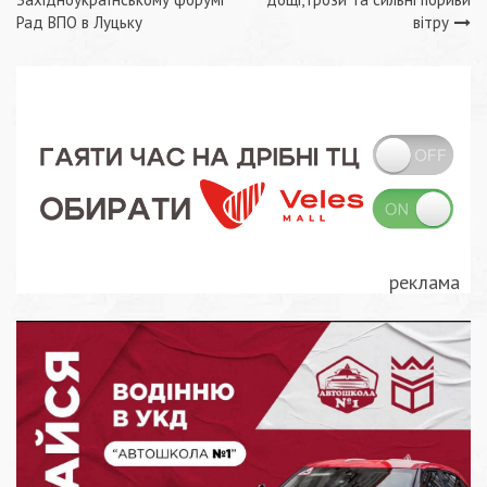
записів
Рад ВПО в Луцьку
вітру