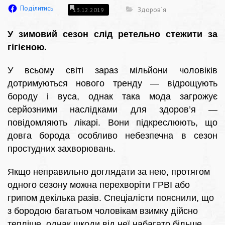
Поділитись
Здоров`я
13.12.2019
У зимовий сезон слід ретельно стежити за
гігієною.
У всьому світі зараз мільйони чоловіків
дотримуються нового тренду — відрощують
бороду і вуса, однак така мода загрожує
серйозними наслідками для здоров’я —
повідомляють лікарі. Вони підкреслюють, що
довга борода особливо небезпечна в сезон
простудних захворювань.
Якщо неправильно доглядати за нею, протягом
одного сезону можна перехворіти ГРВІ або
грипом декілька разів. Спеціалісти пояснили, що
з бородою багатьом чоловікам взимку дійсно
тепліше, однак шкоди від неї набагато більше,