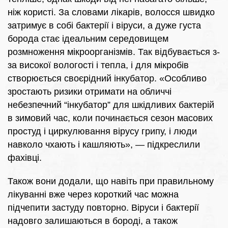
ніж користі. За словами лікарів, волосся швидко
затримує в собі бактерії і віруси, а дуже густа
борода стає ідеальним середовищем
розмноження мікроорганізмів. Так відбувається з-
за високої вологості і тепла, і для мікробів
створюється своєрідний інкубатор. «Особливо
зростають ризики отримати на обличчі
небезпечний “інкубатор” для шкідливих бактерій
в зимовий час, коли починається сезон масових
простуд і циркулювання вірусу грипу, і люди
навколо чхають і кашляють», — підкреслили
фахівці.
Також вони додали, що навіть при правильному
лікуванні вже через короткий час можна
підчепити застуду повторно. Віруси і бактерії
надовго залишаються в бороді, а також