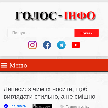
Skip
to
content
Пошук:
Меню
Легінси: з чим їх носити, щоб
виглядати стильно, а не смішно
Поділитись
Територія успіху
06.09.2019