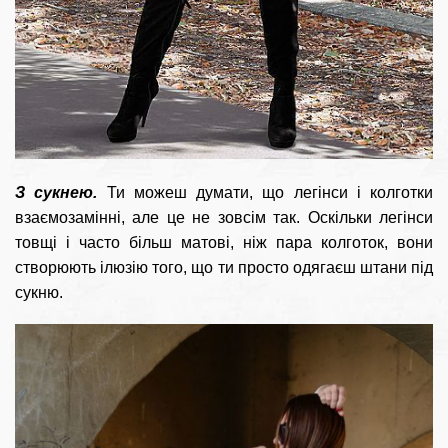
З сукнею.
Ти можеш думати, що легінси і колготки
взаємозамінні, але це не зовсім так. Оскільки легінси
товщі і часто більш матові, ніж пара колготок, вони
створюють ілюзію того, що ти просто одягаєш штани під
сукню.