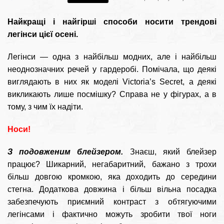
Найкращі і найгірші способи носити трендові
легінси цієї осені.
Легінси — одна з найбільш модних, але і найбільш
неоднозначних речей у гардеробі. Помічала, що деякі
виглядають в них як моделі Victoria’s Secret, а деякі
викликають лише посмішку? Справа не у фігурах, а в
тому, з чим їх надіти.
Носи!
З подовженим блейзером.
Знаєш, який блейзер
працює? Шикарний, негабаритний, бажано з трохи
більш довгою кромкою, яка доходить до середини
стегна. Додаткова довжина і більш вільна посадка
забезпечують приємний контраст з обтягуючими
легінсами і фактично можуть зробити твої ноги