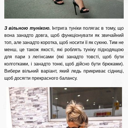
З вільною тунікою.
Інтрига туніки полягає в тому, що
вона занадто довга, щоб функціонувати як звичайний
топ, але занадто коротка, щоб носити її як сукню. Тим не
менш, це також якості, які роблять туніку підходящою
для пари з легінсами (які занадто товсті, щоб бути
колготками, і занадто тонкі, щоб дійсно бути брюками).
Вибери вільний варіант, який ледь прикриває сідниці,
щоб досягти прекрасного балансу.