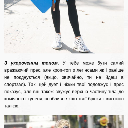
З укороченим топом.
У тебе може бути самий
вражаючий прес, але кроп-топ з легінсами як і раніше
не поєднується (якщо, звичайно, ти не йдеш в
спортзал). Так, цей дует і ніжки твої подовжує і прес
показує, але він також звужує верхню частину тіла до
комічною ступеня, особливо якщо твої брюки з високою
талією.