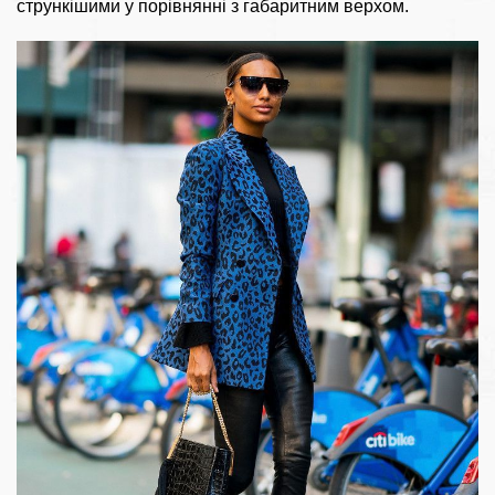
стрункішими у порівнянні з габаритним верхом.