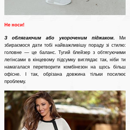
Не носи!
З облягаючим або укороченим піджаком.
Ми
збираємося дати тобі найважливішу пораду зі стилю:
головне — це баланс. Тугий блейзер з обтягуючими
легінсами в кінцевому підсумку виглядає так, ніби ти
намагалася перетворити комбінезон на щось більш
офісне. І так, обрізана довжина тільки посилює
проблему.