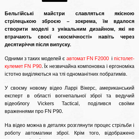
Бельгійські майстри славляться якісною
стрілецькою зброєю – зокрема, їм вдалося
створити моделі з унікальним дизайном, які не
втрачають своєї «космічності» навіть через
десятиріччя після випуску.
Одними з таких моделей є
автомат FN F2000
і
пістолет-
кулемет FN P90
.
Їх незвичайна компоновка і ергономіка
істотно виділяються на тлі одноманітних побратимів.
У своєму новому відео Ларрі Вікерс, американський
експерт в області вогнепальної зброї та ведучий
відеоблогу Vickers Tactical, поділився своїми
враженнями про FN P90.
На відео можна в деталях розглянути процес стрільби і
роботу автоматики зброї. Крім того, відображено