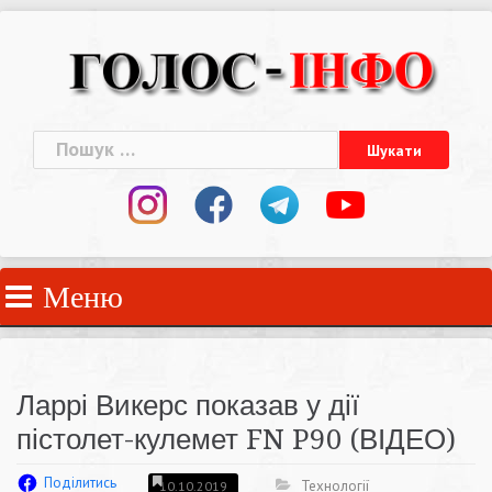
Skip
to
content
Пошук:
Меню
Ларрі Викерс показав у дії
пістолет-кулемет FN P90 (ВІДЕО)
Поділитись
Технології
10.10.2019