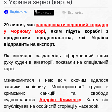
з України зерно (карта)
Поділитись
Економіка
29.07.2022
29 липня, має
запрацювати зерновий коридор
у Чорному морі
, яким підуть кораблі з
продуктами продовольства, які Україна
відправить на експорт.
Як виглядає заздалегідь сформований шлях
руху суден в акваторії, показали на спеціальній
карті.
Ознайомитися з нею всім охочим вдалося
завдяки керівнику Моніторингової групи з
кримських санкцій та свободи
судноплавства
Андрію Клименку
. Карту він
опублікував на особистій сторінці у Facebook.