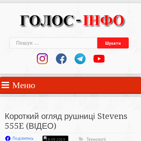
Skip
to
content
Пошук:
Меню
Короткий огляд рушниці Stevens
555E (ВІДЕО)
Поділитись
Технології
28.09.2019