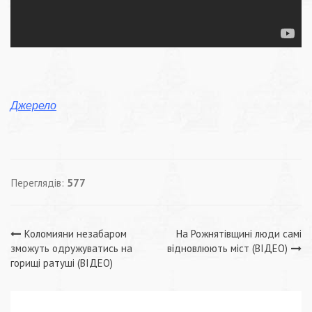
Джерело
Переглядів:
577
Навігація
Коломияни незабаром
На Рожнятівщині люди самі
зможуть одружуватись на
відновлюють міст (ВІДЕО)
записів
горищі ратуші (ВІДЕО)