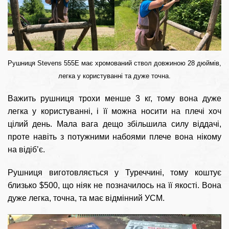
Рушниця Stevens 555E має хромований ствол довжиною 28 дюймів,
легка у користуванні та дуже точна.
Важить рушниця трохи менше 3 кг, тому вона дуже
легка у користуванні, і її можна носити на плечі хоч
цілий день. Мала вага дещо збільшила силу віддачі,
проте навіть з потужними набоями плече вона нікому
на відіб’є.
Рушниця виготовляється у Туреччині, тому коштує
близько $500, що ніяк не позначилось на її якості. Вона
дуже легка, точна, та має відмінний УСМ.