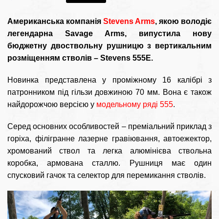
Американська компанія
Stevens Arms
, якою володіє
легендарна Savage Arms, випустила нову
бюджетну двоствольну рушницю з вертикальним
розміщенням стволів – Stevens 555E.
Новинка представлена у проміжному 16 калібрі з
патронником під гільзи довжиною 70 мм. Вона є також
найдорожчою версією у
модельному ряді 555
.
Серед основних особливостей – преміальний приклад з
горіха, філігранне лазерне гравіювання, автоежектор,
хромований ствол та легка алюмінієва ствольна
коробка, армована сталлю. Рушниця має один
спусковий гачок та селектор для перемикання стволів.