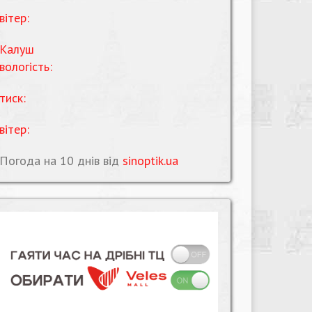
вітер:
Калуш
вологість:
тиск:
вітер:
Погода на 10 днів від
sinoptik.ua