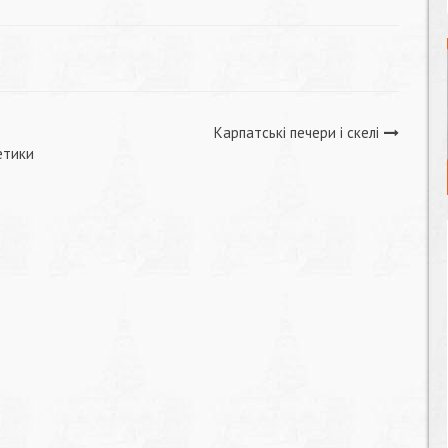
Карпатські печери і скелі
етики