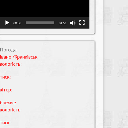
00:00
01:51
Погода
Івано-Франківськ
вологість:
тиск:
вітер:
Яремче
вологість:
тиск: