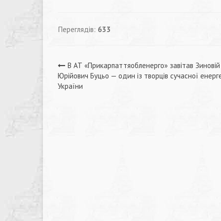
Переглядів:
633
Навігація
В АТ «Прикарпаттяобленерго» завітав Зиновій
Юрійович Буцьо — один із творців сучасної енерг
записів
України