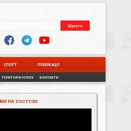
СПОРТ
ПУБЛІКАЦІЇ
ТЕРИТОРІЯ УСПІХУ
КОНТАКТИ
МИ НА YOUTUBE
Відеопрогравач