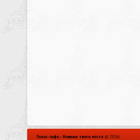
Голос-інфо - Новини твого міста
© 2016