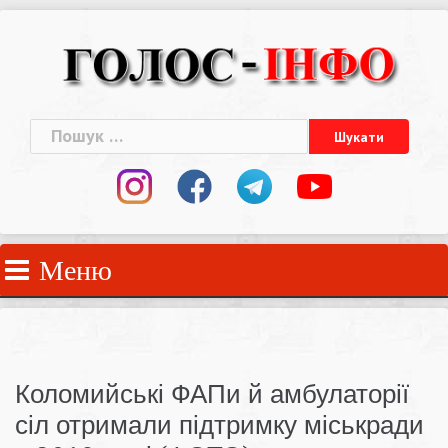
Skip
to
content
Пошук:
Меню
Коломийські ФАПи й амбулаторії
сіл отримали підтримку міськради