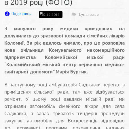
в 2019 році (ФОТО)
Поділитись
Суспільство
02.12.2019
З минулого року медики приєднаних сіл
долучилися до зразкової команди сімейних лікарів
Коломиї. За рік вдалось чимало, про це розповіла
нова очільниця Комунального некомерційного
підприємства Коломийської міської ради
“Коломийський міський центр первинної медико-
санітарної допомоги” Марія Буртик.
В наступному році амбулаторія Саджавки переїде в
приміщення сільської ради, там вже відбувається
ремонт. У цьому році завдяки міській раді ми
отримали автомобіль сімейного лікаря для села
Саджавка, а зараз тривають тендерні процедури
закупівлі автомобіля для Воскресинців відповідно
до державної програми покращення надання