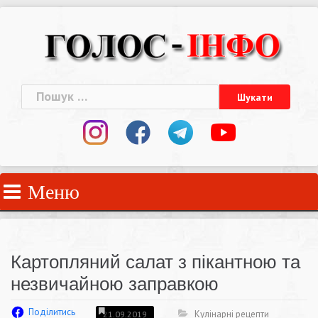
Skip
to
content
Пошук:
Меню
Картопляний салат з пікантною та
незвичайною заправкою
Поділитись
Кулінарні рецепти
21.09.2019