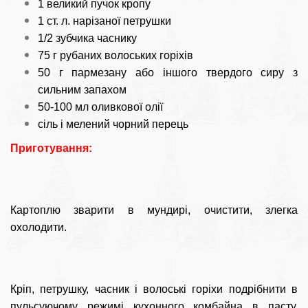
1 великий пучок кропу
1 ст. л. нарізаної петрушки
1/2 зубчика часнику
75 г рубаних волоських горіхів
50 г пармезану або іншого твердого сиру з
сильним запахом
50-100 мл оливкової олії
сіль і мелений чорний перець
Приготування:
Картоплю зварити в мундирі, очистити, злегка
охолодити.
Кріп, петрушку, часник і волоські горіхи подрібнити в
пульсуючому режимі кухонного комбайна в пасту.