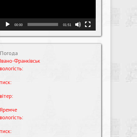
00:00
01:51
Погода
Івано-Франківськ
вологість:
тиск:
вітер:
Яремче
вологість:
тиск: