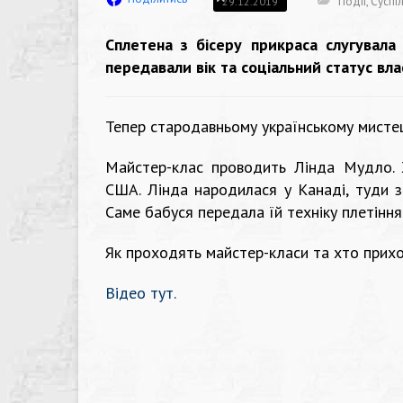
Події
,
Суспі
29.12.2019
Сплетена з бісеру прикраса слугувал
передавали вік та соціальний статус вла
Тепер стародавньому українському мисте
Майстер-клас проводить Лінда Мудло. Ж
США. Лінда народилася у Канаді, туди з
Саме бабуся передала їй техніку плетіння
Як проходять майстер-класи та хто прихо
Відео тут.