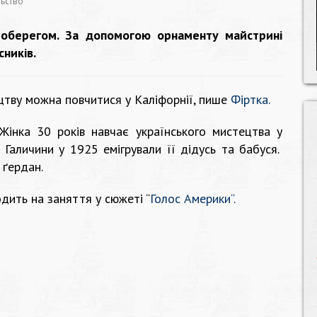
льство
а оберегом. За допомогою орнаменту майстрині
сників.
цтву можна повчитися у Каліфорнії, пише
Фіртка
.
інка 30 років навчає українського мистецтва у
 Галичини у 1925 емігрували її дідусь та бабуся.
 ґердан.
дить на заняття у сюжеті “
Голос Америки
“.