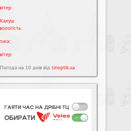
вітер:
Калуш
вологість:
тиск:
вітер:
Погода на 10 днів від
sinoptik.ua