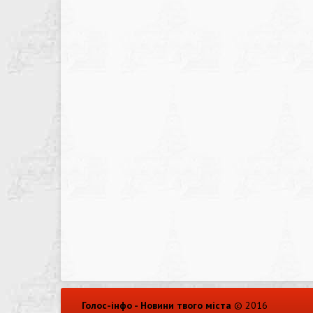
Голос-інфо - Новини твого міста
© 2016