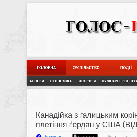
Skip
to
content
ГОЛОВНА
СУСПІЛЬСТВО
ПОДІЇ
АНОНСИ
ЕКОНОМІКА
ЗДОРОВ`Я
КУЛІНАРНІ РЕЦЕПТ
Канадійка з галицьким кор
плетіння ґердан у США (ВІ
Поділитись