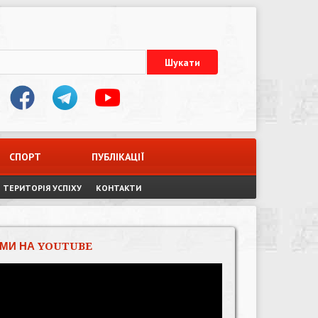
СПОРТ
ПУБЛІКАЦІЇ
ТЕРИТОРІЯ УСПІХУ
КОНТАКТИ
МИ НА YOUTUBE
Відеопрогравач