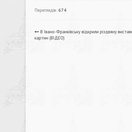
Переглядів:
674
Навігація
В Івано-Франківську відкрили різдвяну вистав
картин (ВІДЕО)
записів