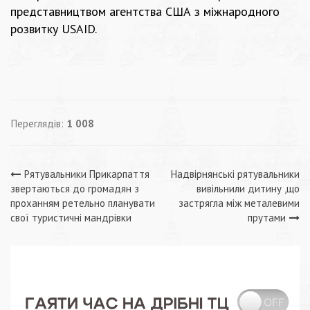
представництвом агентства США з міжнародного
розвитку USAID.
Переглядів:
1 008
Навігація
Рятувальники Прикарпаття
Надвірнянські рятувальники
звертаються до громадян з
вивільнили дитину ,що
записів
проханням ретельно планувати
застрягла між металевими
свої туристичні мандрівки
прутами