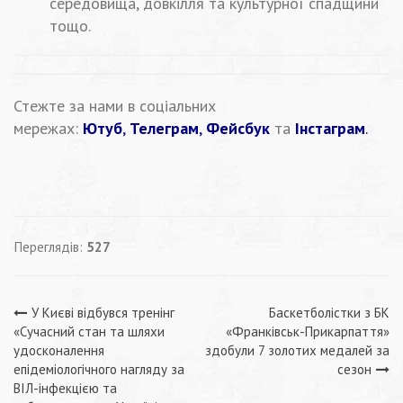
середовища, довкілля та культурної спадщини
тощо.
Стежте за нами в соціальних
мережах:
Ютуб
,
Телеграм
,
Фейсбук
та
Інстаграм
.
Переглядів:
527
Навігація
У Києві відбувся тренінг
Баскетболістки з БК
«Сучасний стан та шляхи
«Франківськ-Прикарпаття»
записів
удосконалення
здобули 7 золотих медалей за
епідеміологічного нагляду за
сезон
ВІЛ-інфекцією та