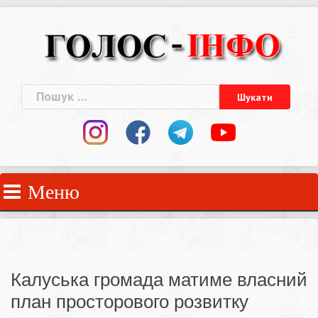
Skip
to
content
Пошук:
Меню
Калуська громада матиме власний
план просторового розвитку