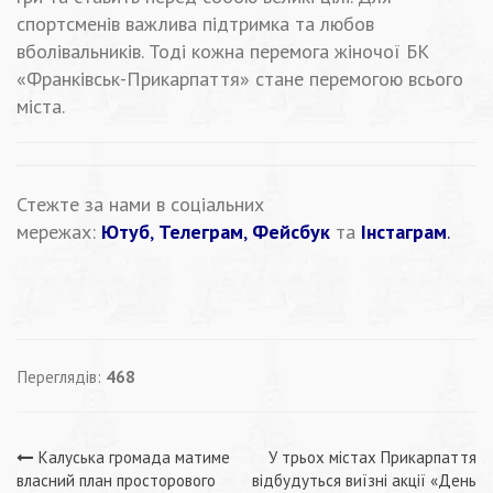
спортсменів важлива підтримка та любов
вболівальників. Тоді кожна перемога жіночої БК
«Франківськ-Прикарпаття» стане перемогою всього
міста.
Стежте за нами в соціальних
мережах:
Ютуб
,
Телеграм
,
Фейсбук
та
Інстаграм
.
Переглядів:
468
Навігація
Калуська громада матиме
У трьох містах Прикарпаття
власний план просторового
відбудуться виїзні акції «День