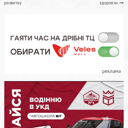
записів
розвитку
здоровʼя»