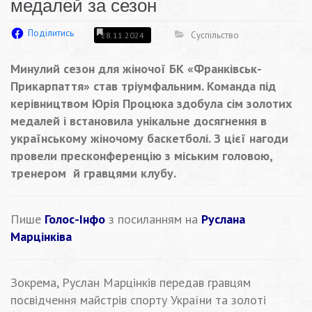
медалей за сезон
Поділитись
Суспільство
28.11.2024
Минулий сезон для жіночої БК «Франківськ-
Прикарпаття» став тріумфальним. Команда під
керівництвом Юрія Процюка здобула сім золотих
медалей і встановила унікальне досягнення в
українському жіночому баскетболі. З цієї нагоди
провели пресконференцію з міським головою,
тренером й гравцями клубу.
Пише
Голос-Інфо
з посиланням на
Руслана
Марцінківа
Зокрема, Руслан Марцінків передав гравцям
посвідчення майстрів спорту України та золоті