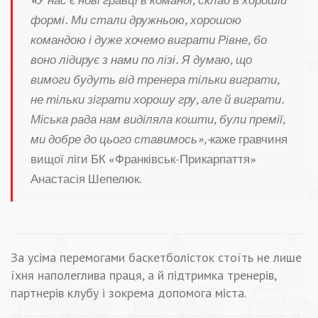
«
У нас є нові гравці в команді, склад в хорошій
формі. Ми стали дружньою, хорошою
командою і дуже хочемо виграти Рівне, бо
воно лідирує з нами по лізі. Я думаю, що
вимоги будуть від тренера тільки виграти,
не тільки зіграти хорошу гру, але й виграти.
Міська рада нам виділяла кошти, були премії,
ми добре до цього ставимось»,-
каже гравчиня
вищої ліги БК «Франківськ-Прикарпаття»
Анастасія Шепелюк.
За усіма перемогами баскетболісток стоїть не лише
їхня наполеглива праця, а й підтримка тренерів,
партнерів клубу і зокрема допомога міста.