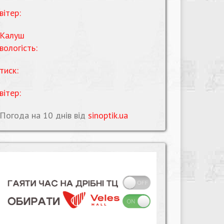
вітер:
Калуш
вологість:
тиск:
вітер:
Погода на 10 днів від
sinoptik.ua