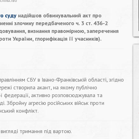
спільство
о суду
надійшов обвинувальний акт про
енні злочину передбаченого ч. 3 ст. 436-2
довування, визнання правомірною, заперечення
оти України, глорифікація її учасників).
авлінням СБУ в Івано-Франківській області, згідно
ережі створила акант, на якому публічно
ої федерації, активно розповсюджувала та
ді. Збройну агресію російських військ проти
ський конфлікт.
вигляді тримання під вартою.