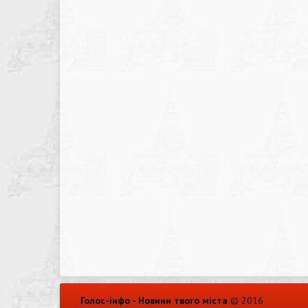
Голос-інфо - Новини твого міста
© 2016