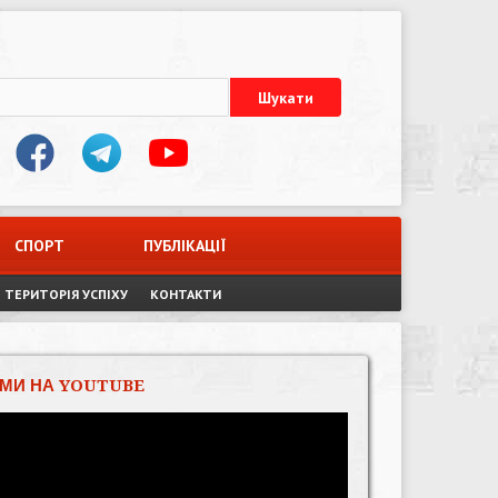
СПОРТ
ПУБЛІКАЦІЇ
ТЕРИТОРІЯ УСПІХУ
КОНТАКТИ
МИ НА YOUTUBE
Відеопрогравач