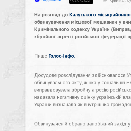
Кримінал
,
Су
01.07.2022
На розгляд до
Калуського міськрайонног
обвинувачення місцевої мешканки у вчин
Кримінального кодексу України (Виправ
збройної агресії російської федерації пр
Пише
Голос-Інфо.
Досудове розслідування здійснювалося Упр
обвинувального акту, жінка у соціальній м
виправдовувала збройну агресію російськ
надавала негативну оцінку українській вла
України визначала як внутрішньо громадян
Обвинуваченій обрано запобіжний захід у 