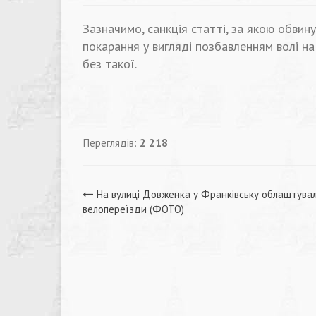
Зазначимо, санкція статті, за якою обви
покарання у вигляді позбавленням волі на
без такої.
Переглядів:
2 218
Навігація
На вулиці Довженка у Франківську облаштува
велопереїзди (ФОТО)
записів