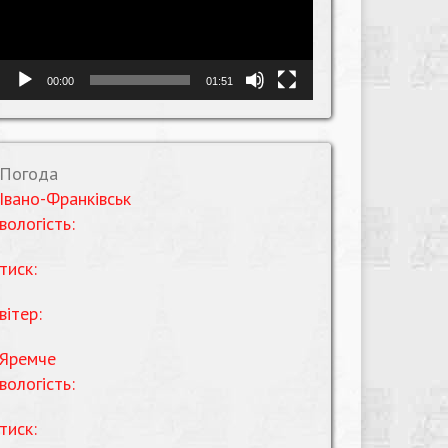
00:00
01:51
Погода
Івано-Франківськ
вологість:
тиск:
вітер:
Яремче
вологість:
тиск: