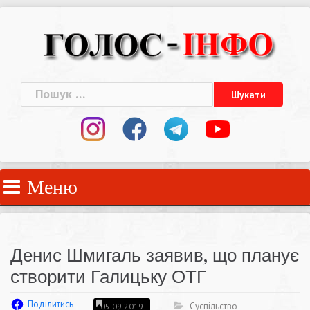
Skip
to
content
Пошук:
Меню
Денис Шмигаль заявив, що планує
створити Галицьку ОТГ
Поділитись
Суспільство
05.09.2019