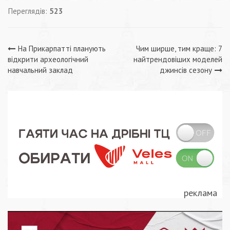
Переглядів:
523
Навігація
На Прикарпатті планують
Чим ширше, тим краще: 7
відкрити археологічний
найтрендовіших моделей
записів
навчальний заклад
джинсів сезону