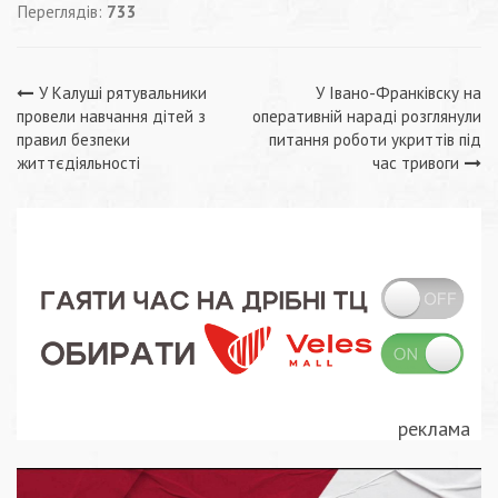
Переглядів:
733
Навігація
У Калуші рятувальники
У Івано-Франківску на
провели навчання дітей з
оперативній нараді розглянули
записів
правил безпеки
питання роботи укриттів під
життєдіяльності
час тривоги