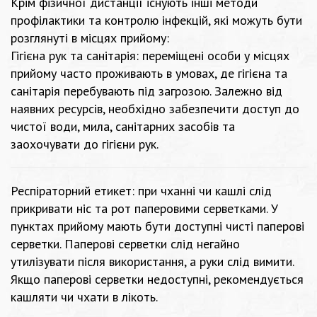
Крім фізичної дистанції існують інші методи
профілактики та контролю інфекцій, які можуть бути
розглянуті в місцях прийому:
Гігієна рук та санітарія: переміщені особи у місцях
прийому часто проживають в умовах, де гігієна та
санітарія перебувають під загрозою. Залежно від
наявних ресурсів, необхідно забезпечити доступ до
чистої води, мила, санітарних засобів та
заохочувати до гігієни рук.
Респіраторний етикет: при чханні чи кашлі слід
прикривати ніс та рот паперовими серветками. У
пунктах прийому мають бути доступні чисті паперові
серветки. Паперові серветки слід негайно
утилізувати після використання, а руки слід вимити.
Якщо паперові серветки недоступні, рекомендується
кашляти чи чхати в лікоть.