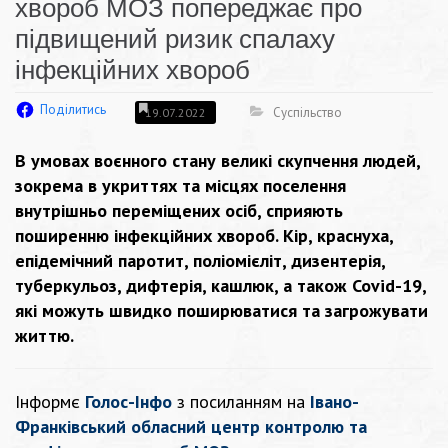
хвороб МОЗ попереджає про
підвищений ризик спалаху
інфекційних хвороб
Поділитись
Суспільство
19.07.2022
В умовах воєнного стану великі скупчення людей,
зокрема в укриттях та місцях поселення
внутрішньо переміщених осіб, сприяють
поширенню інфекційних хвороб. Кір, краснуха,
епідемічний паротит, поліомієліт, дизентерія,
туберкульоз, дифтерія, кашлюк, а також Covid-19,
які можуть швидко поширюватися та загрожувати
життю.
Інформє
Голос-Інфо
з посиланням на
Івано-
Франківський обласний центр контролю та