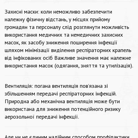
Захисні маски: коли неможливо забезпечити
належну фізичну відстань, у місцях прийому
громадян та персоналу слід розглянути можливість
використання медичних та немедичних захисних
масок, як засобу зниження поширення інфекції
шляхом мінімізації виділення респіраторних крапель
від інфікованих осіб Важливе значення має належне
використання масок (одягання, зняття та утилізація).
Вентиляція: погана вентиляція пов’язана зі
збільшенням передачі респіраторних інфекцій.
Природна або механічна вентиляція може бути
використана для зниження потенційного ризику
аерозольної передачі інфекції.
Але чи не єдиним надійним способом профілактики