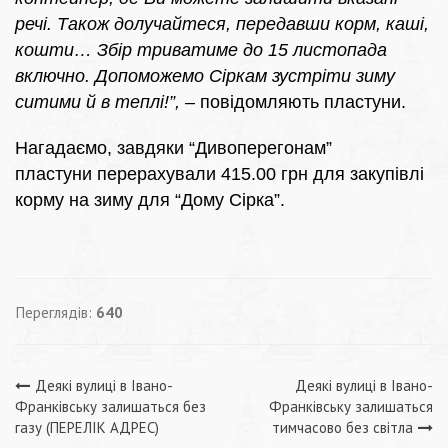
речі. Також долучайтеся, передавши корм, каші,
кошти… Збір триватиме до 15 листопада
включно. Допоможемо Сіркам зустріти зиму
ситими
й
в теплі!”,
– повідомляють пластуни.
Нагадаємо, завдяки “Дивоперегонам”
пластуни перерахували 415.00 грн для закупівлі
корму на зиму для “Дому Сірка”.
Переглядів:
640
Навігація
Деякі вулиці в Івано-
Деякі вулиці в Івано-
Франківську залишаться без
Франківську залишаться
записів
газу (ПЕРЕЛІК АДРЕС)
тимчасово без світла