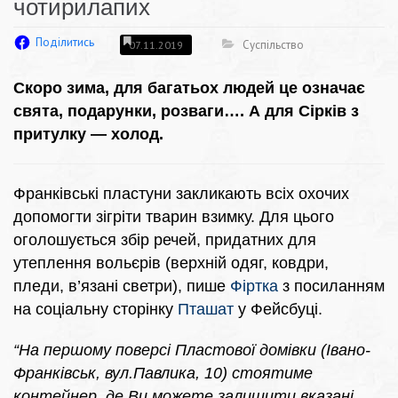
чотирилапих
Поділитись
Суспільство
07.11.2019
Скоро зима, для багатьох людей це означає
свята, подарунки, розваги…. А для Сірків з
притулку — холод.
Франківські пластуни закликають всіх охочих
допомогти зігріти тварин взимку. Для цього
оголошується збір речей, придатних для
утеплення вольєрів (верхній одяг, ковдри,
пледи, в’язані светри), пише
Фіртка
з посиланням
на соціальну сторінку
Пташат
у Фейсбуці.
“На першому поверсі Пластової домівки (Івано-
Франківськ, вул.Павлика, 10) стоятиме
контейнер, де Ви можете залишити вказані