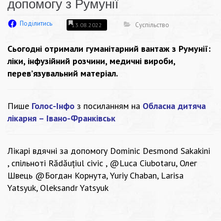
допомогу з Румунії
Поділитись
Суспільство
13.08.2022
Сьогодні отримали гуманітарний вантаж з Румунії:
ліки, інфузійний розчини, медичні вироби,
перев’язувальний матеріал.
Пише
Голос-Інфо
з посиланням на
Обласна дитяча
лікарня – Івано-Франківськ
Лікарі вдячні за допомогу Dominic Desmond Sakakini
, спільноті
Rădăuțiul civic
, @Luca Ciubotaru, Олег
Швець @Богдан Корнута,
Yuriy Chaban
, Larisa
Yatsyuk, Oleksandr Yatsyuk