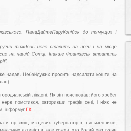
нківського, ПанаДайтеПаруКопійок до тямущих і
 другий тиждень його ставить на ноги і на місце
ісце на нашій Сотці. Інакше Франківськ втратить
ії”.
же надав. Небайдужих просить надсилати кошти на
лав).
городчанській лікарні. Як він пояснював: його хребет
нерв помстився, заторивши трафік сечі, і ніяк не
м, інформуг
ГК.
ати прізвищ місцевих губернаторів, письменників,
мадських активістів, але кожен, хто бодай раз гуляв