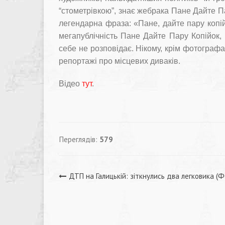
“стометрівкою”, знає жебрака Пане Дайте П
легендарна фраза: «Пане, дайте пару копій
мегапублічність Пане Дайте Пару Копійок, 
себе не розповідає. Нікому, крім фотограф
репортажі про місцевих диваків.
Відео
тут
.
Переглядів:
579
Навігація
ДТП на Галицькій: зіткнулись два легковика (
записів