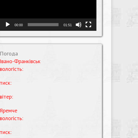
00:00
01:51
Погода
Івано-Франківськ
вологість:
тиск:
вітер:
Яремче
вологість:
тиск: