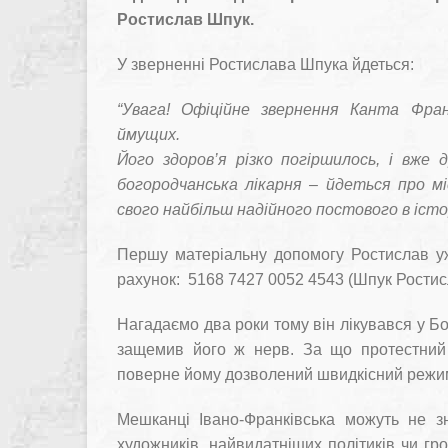
Ростислав Шпук.
У зверненні Ростислава Шпука йдеться:
“Увага! Офіційне звернення Канта Фра
ймущих.
Його здоров’я різко погіршилось, і вже
богородчанська лікарня – йдеться про м
свого найбільш надійного постового в істор
Першу матеріальну допомогу Ростислав у
рахунок: 5168 7427 0052 4543 (Шпук Ростис
Нагадаємо два роки тому він лікувався у Бо
защемив його ж нерв. За що протестний 
поверне йому дозволений швидкісний режи
Мешканці Івано-Франківська можуть не зн
художників, найвидатніших політиків чи гро