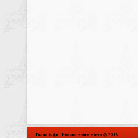
Голос-інфо - Новини твого міста
© 2016