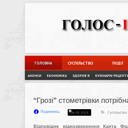
Skip
to
content
ГОЛОВНА
СУСПІЛЬСТВО
ПОДІЇ
АНОНСИ
ЕКОНОМІКА
ЗДОРОВ`Я
КУЛІНАРНІ РЕЦЕПТ
“Грозі” стометрівки потріб
Поділитись
Суспільство
06.09.2019
Відповідне відеозвернення Канта Фр