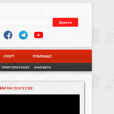
СПОРТ
ПУБЛІКАЦІЇ
ТЕРИТОРІЯ УСПІХУ
КОНТАКТИ
МИ НА YOUTUBE
Відеопрогравач