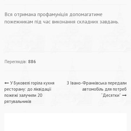
Вся отримана профамуніція допомагатиме
пожежникам під час виконання складних завдань.
Переглядів:
886
Навігація
У Буковелі горіла кухня
З Івано-Франківська передали
ресторану: до ліквідації
автомобіль для потреб
записів
пожежі залучили 20
“Десятки”
рятувальників