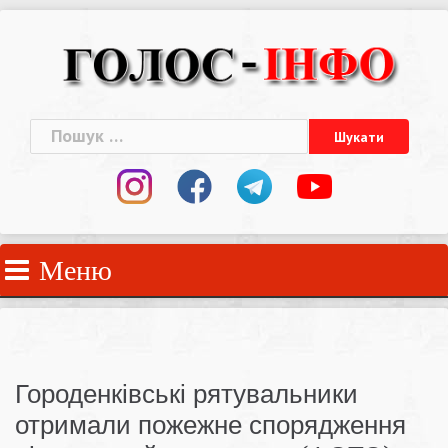
Skip
to
content
Пошук:
Меню
Городенківські рятувальники
отримали пожежне спорядження