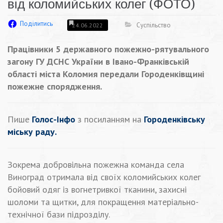
від коломийських колег (ФОТО)
Поділитись
Суспільство
24.06.2022
Працівники 5 державного пожежно-рятувального
загону ГУ ДСНС України в Івано-Франківській
області міста Коломия передали Городенківщині
пожежне спорядження.
Пише
Голос-Інфо
з посиланням на
Городенківську
міську раду.
Зокрема добровільна пожежна команда села
Виноград отримала від своїх коломийських колег
бойовий одяг із вогнетривкої тканини, захисні
шоломи та щитки, для покращення матеріально-
технічної бази підрозділу.