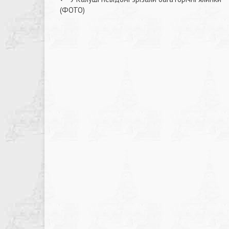
Навігація
(ФОТО)
записів