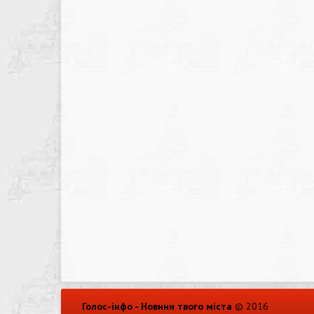
Голос-інфо - Новини твого міста
© 2016