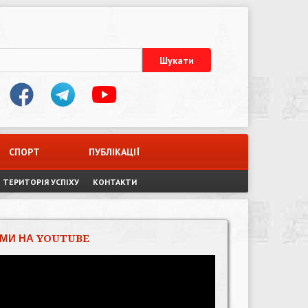
СПОРТ
ПУБЛІКАЦІЇ
ТЕРИТОРІЯ УСПІХУ
КОНТАКТИ
МИ НА YOUTUBE
Відеопрогравач