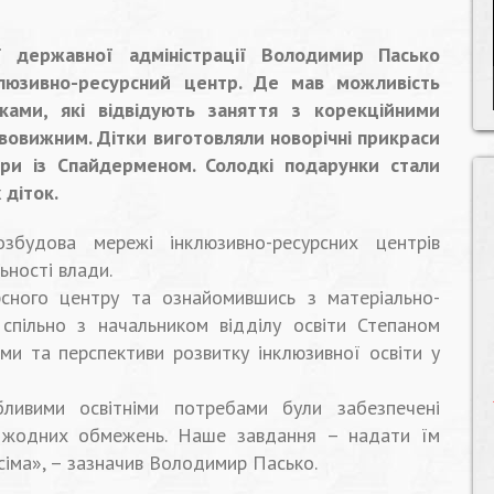
ої державної адміністрації Володимир Пасько
клюзивно-ресурсний центр. Де мав можливість
ками, які відвідують заняття з корекційними
вовижним. Дітки виготовляли новорічні прикраси
гри із Спайдерменом. Солодкі подарунки стали
діток.
збудова мережі інклюзивно-ресурсних центрів
ьності влади.
рсного центру та ознайомившись з матеріально-
спільно з начальником відділу освіти Степаном
и та перспективи розвитку інклюзивної освіти у
ливими освітніми потребами були забезпечені
 жодних обмежень. Наше завдання – надати їм
усіма», – зазначив Володимир Пасько.