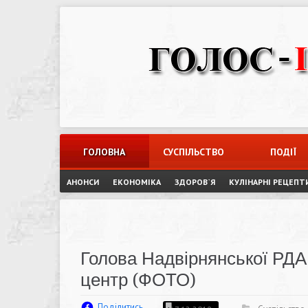
Skip
to
content
ГОЛОВНА
СУСПІЛЬСТВО
ПОДІЇ
АНОНСИ
ЕКОНОМІКА
ЗДОРОВ`Я
КУЛІНАРНІ РЕЦЕПТ
Голова Надвірнянської РДА
центр (ФОТО)
Поділитись