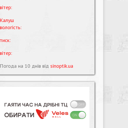
вітер:
Калуш
вологість:
тиск:
вітер:
Погода на 10 днів від
sinoptik.ua