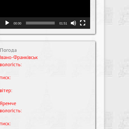
00:00
01:51
Погода
Івано-Франківськ
вологість:
тиск:
вітер:
Яремче
вологість:
тиск: