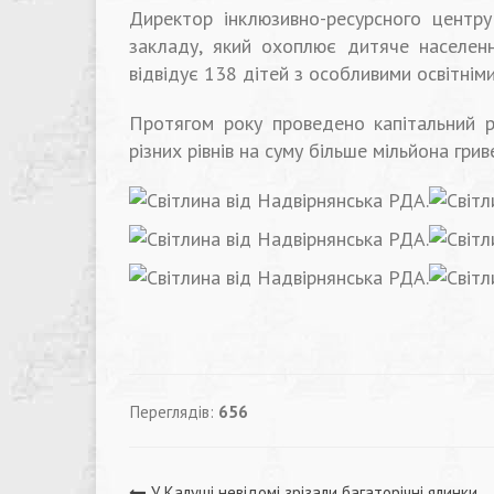
Директор інклюзивно-ресурсного центру
закладу, який охоплює дитяче населенн
відвідує 138 дітей з особливими освітнім
Протягом року проведено капітальний 
різних рівнів на суму більше мільйона грив
Переглядів:
656
У Калуші невідомі зрізали багаторічні ялинки