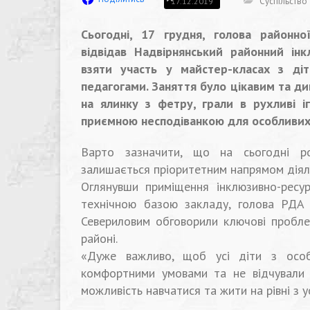
Суспільство
17.12.2019
Сьогодні, 17 грудня, голова районн
відвідав Надвірнянський районний ін
взяти участь у майстер-класах з діт
педагогами. Заняття було цікавим та ди
на ялинку з фетру, грали в рухливі і
приємною несподіванкою для особливих 
Варто зазначити, що на сьогодні ро
залишається пріоритетним напрямом діял
Оглянувши приміщення інклюзивно-ресу
технічною базою закладу, голова РДА 
Севериловим обговорили ключові проблем
районі.
«Дуже важливо, щоб усі діти з особ
комфортними умовами та не відчували
можливість навчатися та жити на рівні з 