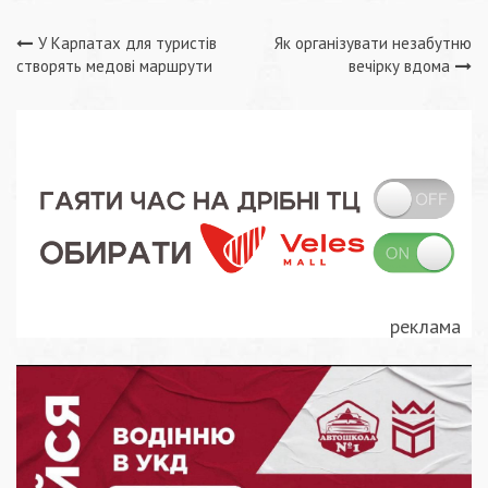
Навігація
У Карпатах для туристів
Як організувати незабутню
створять медові маршрути
вечірку вдома
записів