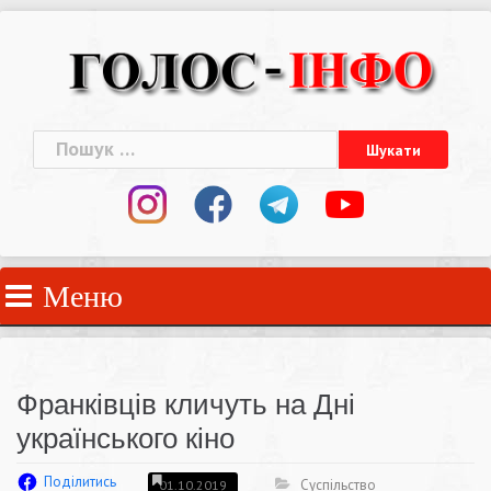
Skip
to
content
Пошук:
Меню
Франківців кличуть на Дні
українського кіно
Поділитись
Суспільство
01.10.2019