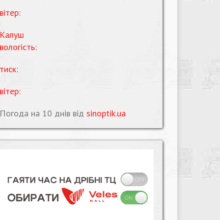
вітер:
Калуш
вологість:
тиск:
вітер:
Погода на 10 днів від
sinoptik.ua