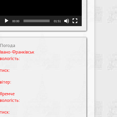
00:00
01:51
Погода
Івано-Франківськ
вологість:
тиск:
вітер:
Яремче
вологість:
тиск: