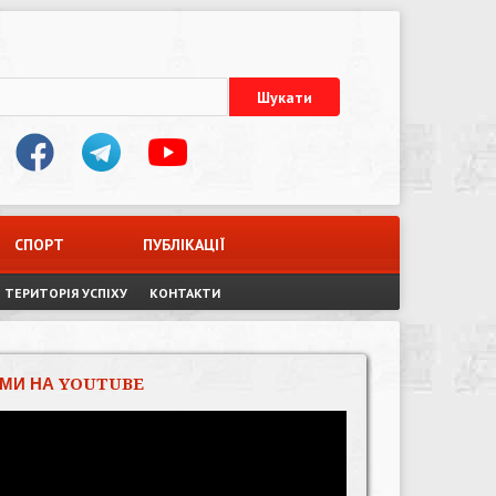
СПОРТ
ПУБЛІКАЦІЇ
ТЕРИТОРІЯ УСПІХУ
КОНТАКТИ
МИ НА YOUTUBE
Відеопрогравач