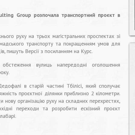
sulting Group розпочала транспортний проєкт в
ього руху на трьох магістральних проспектах зі
омадського транспорту та покращенням умов для
ів, пишуть Версії з посиланням на Курс.
 обстеження вулиць напередодні оголошення
оку.
дофалі в старій частині Тбілісі, який сполучає
яжність проєктної ділянки приблизно 2 кілометри.
и нову організацію руху на складних перехрестях,
шохідні переходи та розробити ескізний проєкт
лабарі.