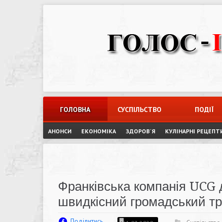
Skip
to
content
ГОЛОВНА
СУСПІЛЬСТВО
ПОДІЇ
АНОНСИ
ЕКОНОМІКА
ЗДОРОВ`Я
КУЛІНАРНІ РЕЦЕПТ
Франківська компанія UCG д
швидкісний громадський т
Поділитись