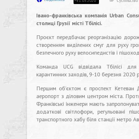
Суспільство
21.03.2020
Івано-франківська компанія Urban Con
столиці Грузії місті Тбілісі.
Проєкт передбачає реорганізацію дорожн
створенням виділених смуг для руху гр
безпечного руху велосипедистів і пішоход
Команда UCG відвідала Тбілісі для
карантинних заходів, 9-10 березня 2020 р
Першим об’єктом є проспект Кетеван Де
аеропорт з діловим центром міста. Прот
Франківські інженери мають запропонуват
додаткові світлофори, регульовані пі
транспортного хабу біля станції метро Ав