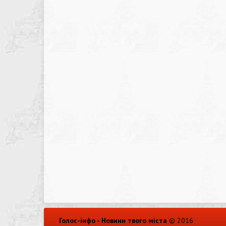
Голос-інфо - Новини твого міста
© 2016