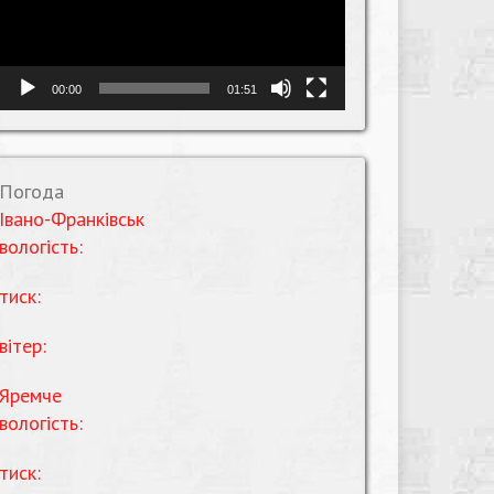
00:00
01:51
Погода
Івано-Франківськ
вологість:
тиск:
вітер:
Яремче
вологість:
тиск: