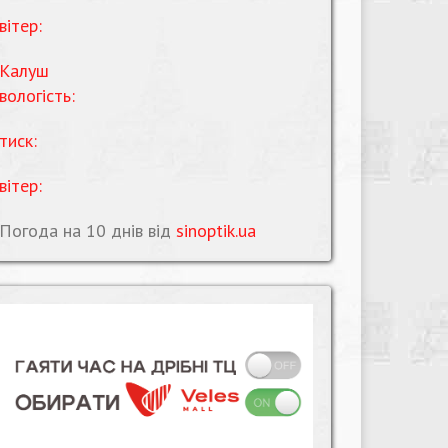
вітер:
Калуш
вологість:
тиск:
вітер:
Погода на 10 днів від
sinoptik.ua