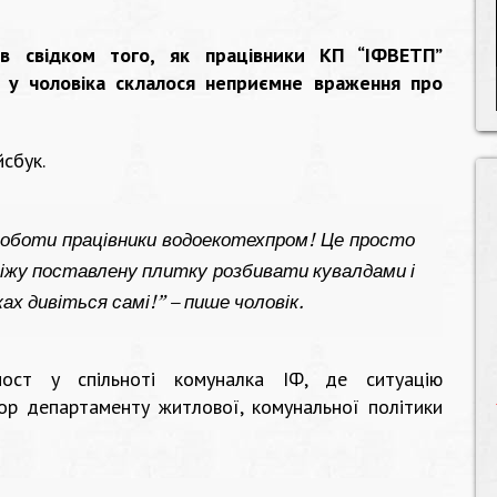
в свідком того, як працівники КП “ІФВЕТП”
 у чоловіка склалося неприємне враження про
йсбук.
 роботи працівники водоекотехпром! Це просто
свіжу поставлену плитку розбивати кувалдами і
ах дивіться самі!” – пише чоловік.
ост у спільноті комуналка ІФ, де ситуацію
р департаменту житлової, комунальної політики