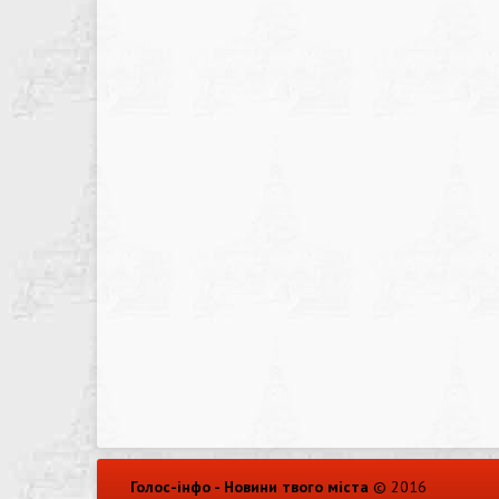
Голос-інфо - Новини твого міста
© 2016