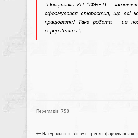
“Працівники КП “ІФВЕТП” замінюют
сформувався стереотип, що всі к
працювати! Така робота – це по
перероблять”.
Переглядів:
750
Навігація
Натуральність знову в тренді: фарбування вол