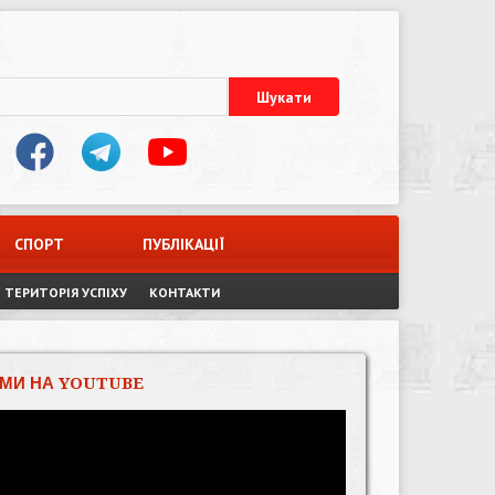
СПОРТ
ПУБЛІКАЦІЇ
ТЕРИТОРІЯ УСПІХУ
КОНТАКТИ
МИ НА YOUTUBE
Відеопрогравач