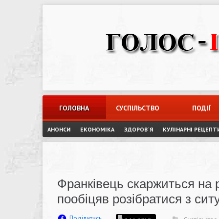
Skip
to
content
ГОЛОВНА
СУСПІЛЬСТВО
ПОДІЇ
АНОНСИ
ЕКОНОМІКА
ЗДОРОВ`Я
КУЛІНАРНІ РЕЦЕПТ
Франківець скаржиться на 
пообіцяв розібратися з си
Поділитись