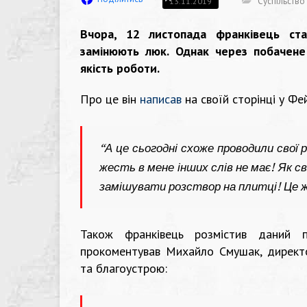
Суспільство
13.11.2019
Вчора, 12 листопада франківець ста
замінюють люк. Однак через побачене
якість роботи.
Про це він
написав
на своїй сторінці у Фе
“А це сьогодні схоже проводили свої
жесть в мене інших слів не має! Як 
замішувати розствор на плитці! Це ж
Також франківець розмістив даний п
прокоментував Михайло Смушак, директо
та благоустрою: