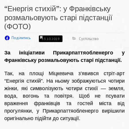
“Енергія стихій”: у Франківську
розмальовують старі підстанції
(ФОТО)
Поділитись
Суспільство
23.10.2019
За ініціативи Прикарпаттяобленерго у
Франківську розмальовують старі підстанції.
Так, на площі Міцкевича з’явився стріт-арт
“Енергія стихій”. На ньому зображуються чотири
жінки, які символізують чотири стихії — земля,
вода, вогонь та повітря. Щоб не псувати
враження франківців та гостей міста від
прогулянки, у Прикарпаттяобленерго вирішили
оригінально підійти до ситуації.