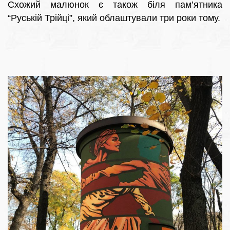
Схожий малюнок є також біля пам’ятника
“Руській Трійці”, який облаштували три роки тому.