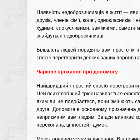
Наявність недоброзичливців в житті — яви
друзів, членів сім’ї, колег, однокласників і
худими, спокусливими, заміжніми, самотнім
знайдуться недоброзичливці.
Більшість людей порадять вам просто їх іг
спосіб перетворити деяких ваших ворогів на
Чарівне прохання про допомогу
Найшвидший і простий спосіб перетворити 
Цей психологічний трюк називається ефект
яким ви не подобаєтеся, вони змінюють св
друга. Допомога в основному призначена д
неприємним вам людям. Звідси виникає ког
переконань, цінностей і думок.
Мозок повинен усунути дисонанс. Він почина