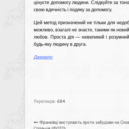
цінуєте допомогу людини. Слідкуйте за тоно
свою вдячність і подяку за допомогу.
Цей метод призначений не тільки для недоб
можливо, взагалі не знаєте, такими як нови
любов. Проста дія — невеликий і розумни
будь-яку людину в друга.
Джерело
Переглядів:
684
Навігація
Франківці виступають проти забудови на Січо
Стрільців (ФОТО)