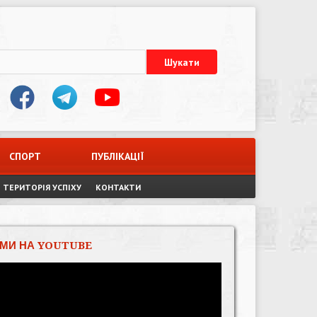
СПОРТ
ПУБЛІКАЦІЇ
ТЕРИТОРІЯ УСПІХУ
КОНТАКТИ
МИ НА YOUTUBE
Відеопрогравач