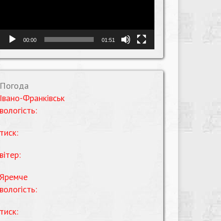
00:00
01:51
Погода
Івано-Франківськ
вологість:
тиск:
вітер:
Яремче
вологість:
тиск: