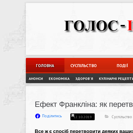
Skip
to
content
ГОЛОВНА
СУСПІЛЬСТВО
ПОДІЇ
АНОНСИ
ЕКОНОМІКА
ЗДОРОВ`Я
КУЛІНАРНІ РЕЦЕПТ
Ефект Франкліна: як перетв
Поділитись
Суспільство
12.10.2019
Все ж є спосіб перетворити деяких ваших