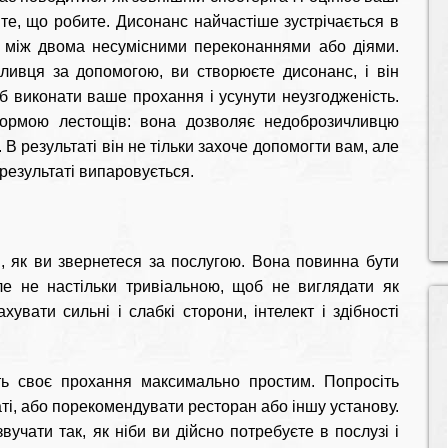
 те, що робите. Дисонанс найчастіше зустрічається в
и між двома несумісними переконаннями або діями.
ливця за допомогою, ви створюєте дисонанс, і він
б виконати ваше прохання і усунути неузгодженість.
ормою лестощів: вона дозволяє недоброзичливцю
. В результаті він не тільки захоче допомогти вам, але
 результаті випаровується.
, як ви звернетеся за послугою. Вона повинна бути
ле не настільки тривіальною, щоб не виглядати як
увати сильні і слабкі сторони, інтелект і здібності
іть своє прохання максимально простим. Попросіть
ті, або порекомендувати ресторан або іншу установу.
учати так, як ніби ви дійсно потребуєте в послузі і