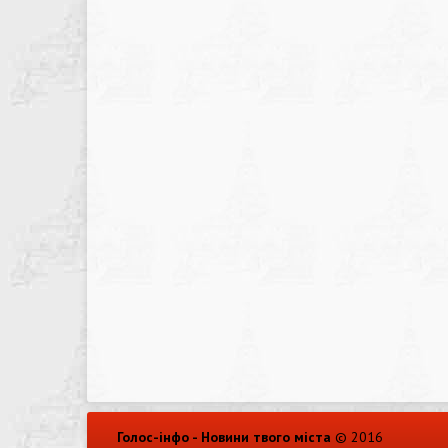
Голос-інфо - Новини твого міста
© 2016