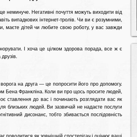
ще неминуче. Негативні почуття можуть виходити від
 навіть випадкових інтернет-тролів. Чи ви є розумними,
и, маєте дітей чи любите свою роботу, у вас завжди
норувати. І хоча це цілком здорова порада, все ж є
 друзів.
ворога на друга — це попросити його про допомогу.
ом Бена Франкліна. Коли ви про щось просите людей,
оє ставлення до вас і починають розглядати вас як
ля близьких людей. Ви зазвичай не надаєте послуги
нітивний дисонанс, тобто збивається послідовність
є поводитися як зовнішній спостерігач і оцінює ваші