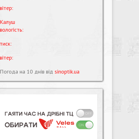
вітер:
Калуш
вологість:
тиск:
вітер:
Погода на 10 днів від
sinoptik.ua