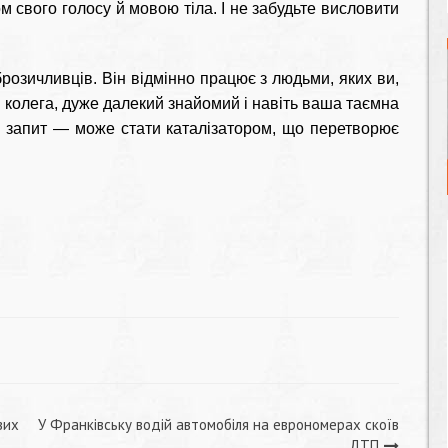
м свого голосу й мовою тіла. І не забудьте висловити
розичливців. Він відмінно працює з людьми, яких ви,
й колега, дуже далекий знайомий і навіть ваша таємна
й запит — може стати каталізатором, що перетворює
вих
У Франківську водій автомобіля на еврономерах скоїв
ДТП