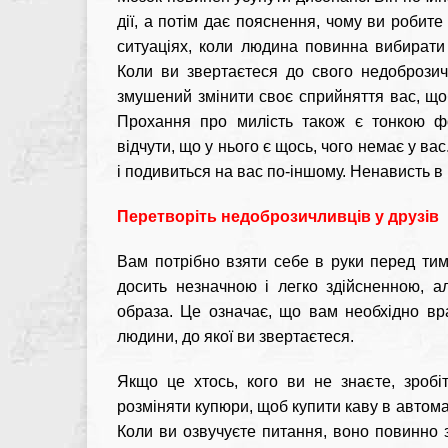
дії, а потім дає пояснення, чому ви робите
ситуаціях, коли людина повинна вибират
Коли ви звертаєтеся до свого недоброзич
змушений змінити своє сприйняття вас, що
Прохання про милість також є тонкою ф
відчути, що у нього є щось, чого немає у вас
і подивиться на вас по-іншому. Ненависть в
Перетворіть недоброзичливців у друзів
Вам потрібно взяти себе в руки перед тим
досить незначною і легко здійсненною, а
образа. Це означає, що вам необхідно врах
людини, до якої ви звертаєтеся.
Якщо це хтось, кого ви не знаєте, зроб
розміняти купюри, щоб купити каву в автома
Коли ви озвучуєте питання, воно повинно зв