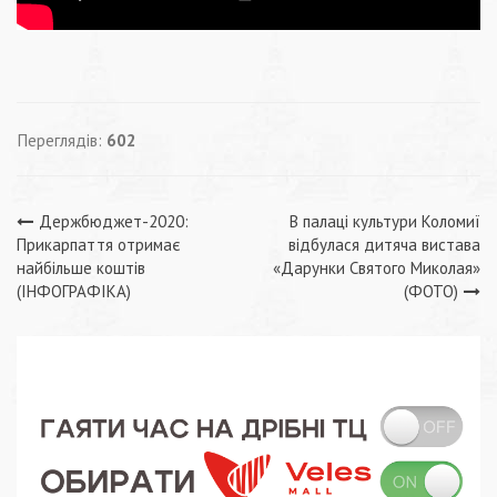
Переглядів:
602
Навігація
Держбюджет-2020:
В палаці культури Коломиї
Прикарпаття отримає
відбулася дитяча вистава
записів
найбільше коштів
«Дарунки Святого Миколая»
(ІНФОГРАФІКА)
(ФОТО)