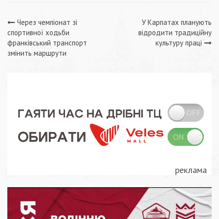
Навігація
Через чемпіонат зі
У Карпатах планують
спортивної ходьби
відродити традиційну
записів
франківський транспорт
культуру праці
змінить маршрути