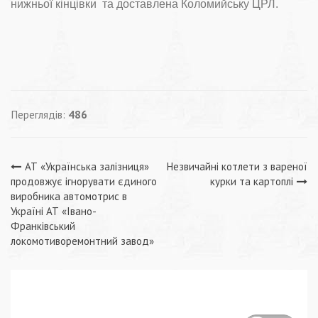
нижньої кінцівки та доставлена Коломийську ЦРЛ.
Переглядів:
486
Навігація
АТ «Українська залізниця»
Незвичайні котлети з вареної
продовжує ігнорувати єдиного
курки та картоплі
записів
виробника автомотрис в
Україні АТ «Івано-
Франківський
локомотиворемонтний завод»