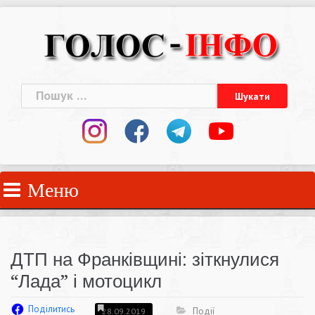
Skip
to
content
Пошук:
Меню
ДТП на Франківщині: зіткнулися
“Лада” і мотоцикл
Поділитись
Події
28.09.2019