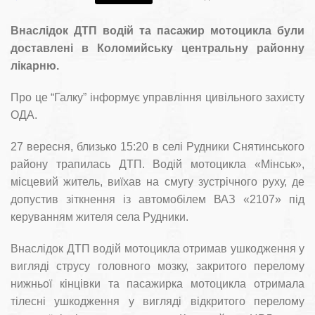
Внаслідок ДТП водій та пасажир мотоцикла були
доставлені в Коломийську центральну районну
лікарню.
Про це “Галку” інформує управління цивільного захисту
ОДА.
27 вересня, близько 15:20 в селі Рудники Снятинського
району трапилась ДТП. Водій мотоцикла «Мінськ»,
місцевий житель, виїхав на смугу зустрічного руху, де
допустив зіткнення із автомобілем ВАЗ «2107» під
керуванням жителя села Рудники.
Внаслідок ДТП водій мотоцикла отримав ушкодження у
вигляді струсу головного мозку, закритого перелому
нижньої кінцівки та пасажирка мотоцикла отримала
тілесні ушкодження у вигляді відкритого перелому