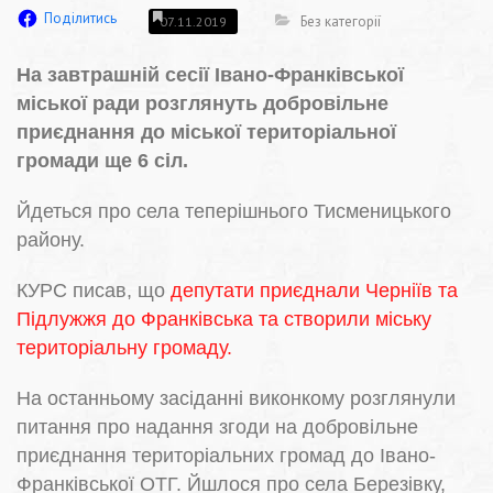
Поділитись
Без категорії
07.11.2019
На завтрашній сесії Івано-Франківської
міської ради розглянуть добровільне
приєднання до міської територіальної
громади ще 6 сіл.
Йдеться про села теперішнього Тисменицького
району.
КУРС писав, що
депутати приєднали Черніїв та
Підлужжя до Франківська та створили міську
територіальну громаду.
На останньому засіданні виконкому розглянули
питання про надання згоди на добровільне
приєднання територіальних громад до Івано-
Франківської ОТГ. Йшлося про села Березівку,