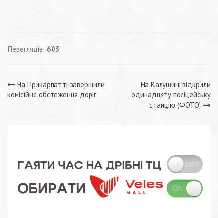
Переглядів:
603
Навігація
На Прикарпатті завершили
На Калущині відкрили
комісійне обстеження доріг
одинадцяту поліцейську
записів
станцію (ФОТО)