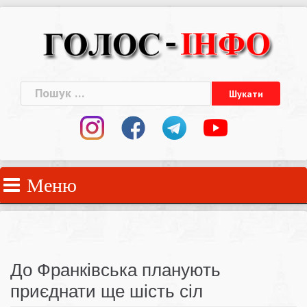
Skip
to
content
Пошук:
Меню
До Франківська планують
приєднати ще шість сіл