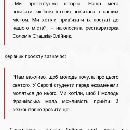
“Ми презентуємо історію. Наша мета
показати, як їхня історія пов’язана з нашим
містом. Ми хотіли прив’язати їх постаті до
нашого міста”, – наголосила реставраторка
Соломія Сташків-Олійник.
Керівник проєкту зазначає:
“Нам важливо, щоб молодь почула про цього
святого. У Європі студенти перед екзаменами
моляться до нього. Ми хотіли, щоб і молодь
Франківська мала можливість прийти й
безкоштовно зробити це”.
Скульптура Ігнатія Лойоли досі чекає на