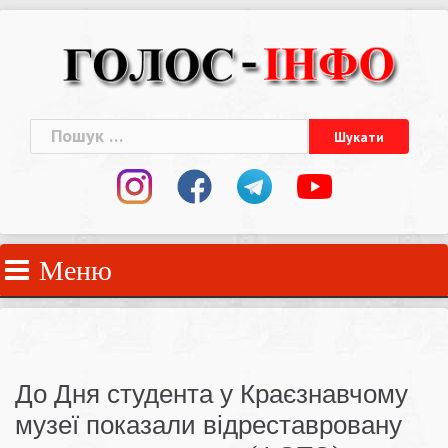
Skip
to
content
Пошук:
Меню
До Дня студента у Краєзнавчому
музеї показали відреставровану