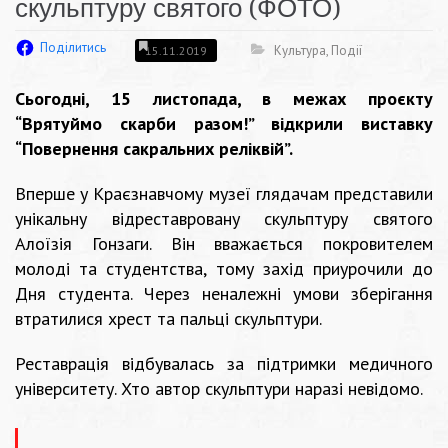
скульптуру святого (ФОТО)
Поділитись
Культура
,
Події
15.11.2019
Сьогодні, 15 листопада, в межах проєкту
“Врятуймо скарби разом!” відкрили виставку
“Повернення сакральних реліквій”.
Вперше у Краєзнавчому музеї глядачам представили
унікальну відреставровану скульптуру святого
Алоїзія Гонзаги. Він вважається покровителем
молоді та студентства, тому захід приурочили до
Дня студента. Через неналежні умови зберігання
втратилися хрест та пальці скульптури.
Реставрація відбувалась за підтримки медичного
університету. Хто автор скульптури наразі невідомо.