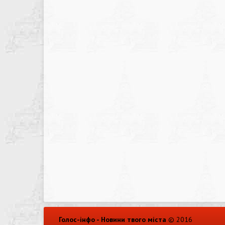
Голос-інфо - Новини твого міста
© 2016