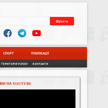
СПОРТ
ПУБЛІКАЦІЇ
ТЕРИТОРІЯ УСПІХУ
КОНТАКТИ
МИ НА YOUTUBE
Відеопрогравач