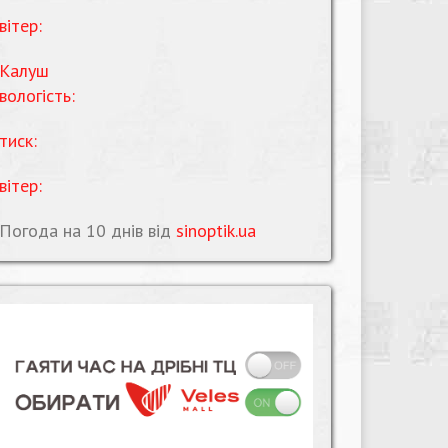
вітер:
Калуш
вологість:
тиск:
вітер:
Погода на 10 днів від
sinoptik.ua