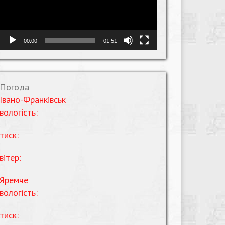
00:00
01:51
Погода
Івано-Франківськ
вологість:
тиск:
вітер:
Яремче
вологість:
тиск: