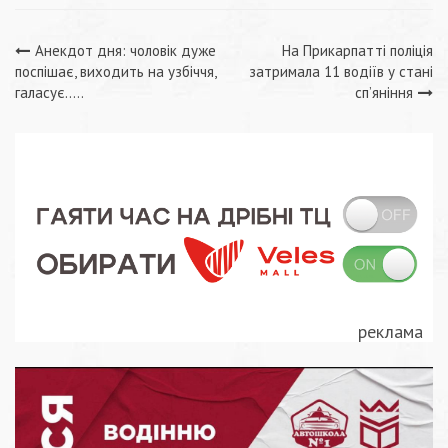
Навігація
Анекдот дня: чоловік дуже
На Прикарпатті поліція
поспішає, виходить на узбіччя,
затримала 11 водіїв у стані
записів
галасує…..
сп’яніння