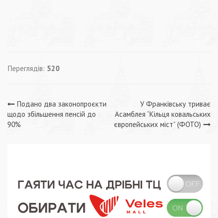
Переглядів:
520
Навігація
Подано два законопроєкти
У Франківську триває
щодо збільшення пенсій до
Асамблея “Кільця ковальських
записів
90%
європейських міст” (ФОТО)