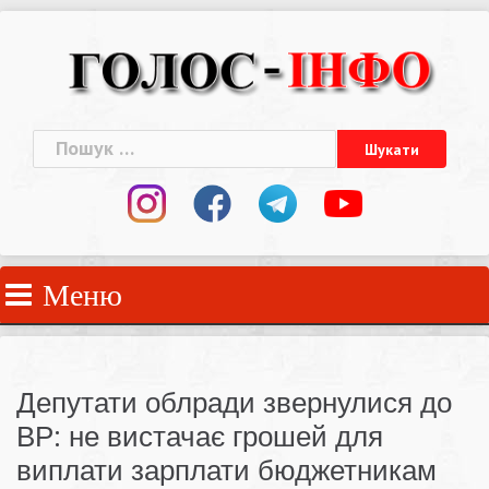
Skip
to
content
Пошук:
Меню
Депутати облради звернулися до
ВР: не вистачає грошей для
виплати зарплати бюджетникам