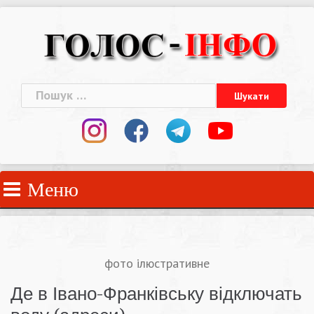
Skip
to
content
Пошук:
Меню
фото ілюстративне
Де в Івано-Франківську відключать