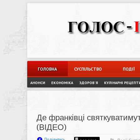
Skip
to
content
ГОЛОВНА
СУСПІЛЬСТВО
ПОДІЇ
АНОНСИ
ЕКОНОМІКА
ЗДОРОВ`Я
КУЛІНАРНІ РЕЦЕПТ
Де франківці святкуватимуть
(ВІДЕО)
Поділитись