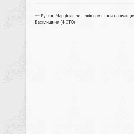
Навігація
Руслан Марцінків розповів про плани на вулиц
Василишина (ФОТО)
записів