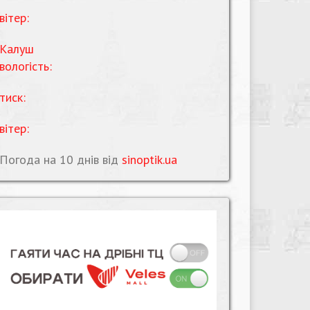
вітер:
Калуш
вологість:
тиск:
вітер:
Погода на 10 днів від
sinoptik.ua