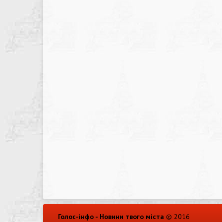
Голос-інфо - Новини твого міста
© 2016