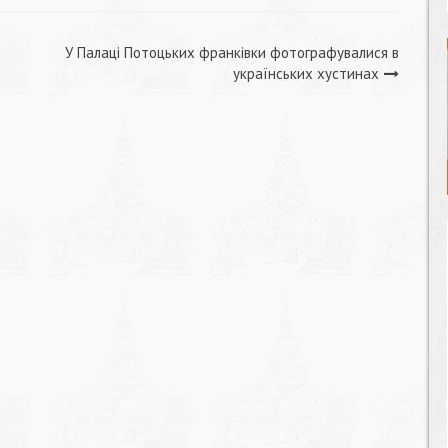
ю
У Палаці Потоцьких франківки фотографувалися в
українських хустинах