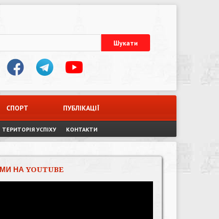
СПОРТ
ПУБЛІКАЦІЇ
ТЕРИТОРІЯ УСПІХУ
КОНТАКТИ
МИ НА YOUTUBE
Відеопрогравач