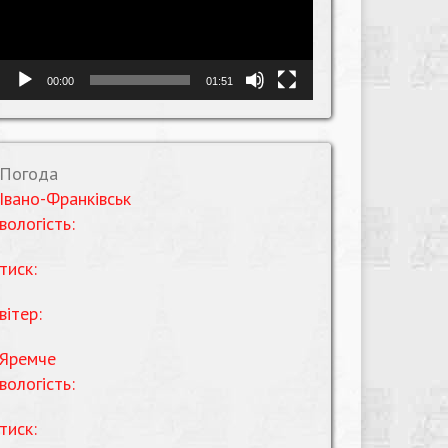
00:00
01:51
Погода
Івано-Франківськ
вологість:
тиск:
вітер:
Яремче
вологість:
тиск: