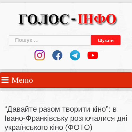
Skip
to
content
Пошук:
Меню
“Давайте разом творити кіно”: в
Івано-Франківську розпочалися дні
українського кіно (ФОТО)