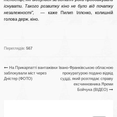
існувати. Такого розвитку кіно не було від початку 
незалежності”, 
 — каже Пилип Іллєнко, колишній 
голова держ. кіно.
Переглядів:
567
Навігація
На Прикарпатті вантажівки
Івано-Франківською обласною
заблокували міст через
прокуратурою подано відвід
записів
Дністер (ФОТО)
судді, який розглядає справу
ексчинновника Яреми
Бойчука (ВІДЕО)