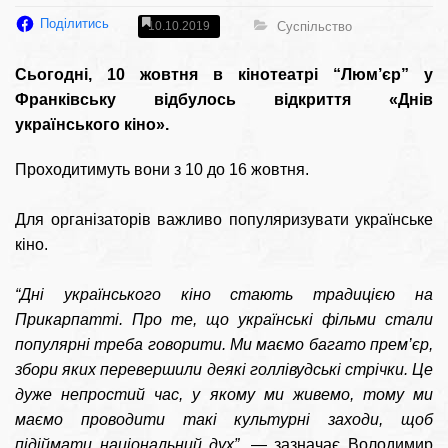
Поділитись
Суспільство
10.10.2019
Сьогодні, 10 жовтня в кінотеатрі “Люм’єр” у 
Франківську відбулось відкриття «Днів 
українського кіно».
Проходитимуть вони з 10 до 16 жовтня. 
Для організаторів важливо популяризувати українське 
кіно. 
“Дні українського кіно стають традицією на 
Прикарпатті. Про те, що українські фільми стали 
популярні треба говорити. Ми маємо багато прем’єр, 
збори яких перевершили деякі голлівудські стрічки. Це 
дуже непростий час, у якому ми живемо, тому ми 
маємо проводити такі культурні заходи, щоб 
підіймати національний дух”
, — зазначає Володимир 