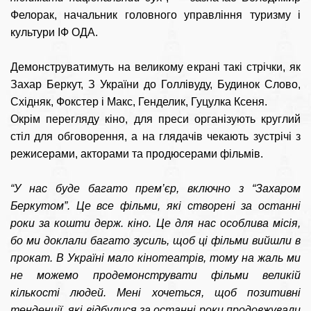
Фелорак, начальник головного управління туризму і 
культури ІФ ОДА. 
Демонструватимуть на великому екрані такі стрічки, як 
Захар Беркут, З України до Голлівуду, Будинок Слово, 
Східняк, Фокстер і Макс, Генделик, Гуцулка Ксеня.
Окрім перегляду кіно, для преси організують круглий 
стіл для обговорення, а на глядачів чекають зустрічі з 
режисерами, акторами та продюсерами фільмів. 
“У нас буде багато прем’єр, включно з “Захаром 
Беркутом”. Це все фільми, які створені за останні 
роки за кошти держ. кіно. Це для нас особлива місія, 
бо ми доклали багато зусиль, щоб ці фільми вийшли в 
прокат. В Україні мало кінотеатрів, тому на жаль ми 
не можемо продемонструвати фільми великій 
кількості людей. Мені хочеться, щоб позитивні 
тенденції, які відбулися за останні роки продовжували 