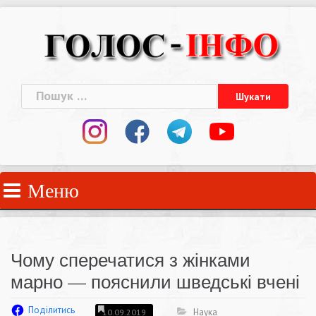
Skip
to
content
Пошук:
Меню
Чому сперечатися з жінками
марно — пояснили шведські вчені
Поділитись
Наука
10.09.2019