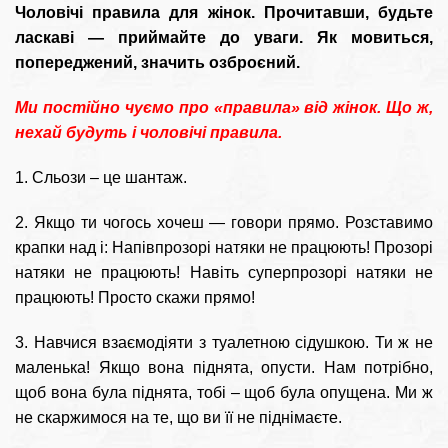
Чоловічі правила для жінок. Прочитавши, будьте
ласкаві — приймайте до уваги. Як мовиться,
попереджений, значить озброєний.
Ми постійно чуємо про «правила» від жінок. Що ж,
нехай будуть і чоловічі правила.
1. Сльози – це шантаж.
2. Якщо ти чогось хочеш — говори прямо. Розставимо
крапки над i: Напівпрозорі натяки не працюють! Прозорі
натяки не працюють! Навіть суперпрозорі натяки не
працюють! Просто скажи прямо!
3. Навчися взаємодіяти з туалетною сідушкою. Ти ж не
маленька! Якщо вона піднята, опусти. Нам потрібно,
щоб вона була піднята, тобі – щоб була опущена. Ми ж
не скаржимося на те, що ви її не піднімаєте.