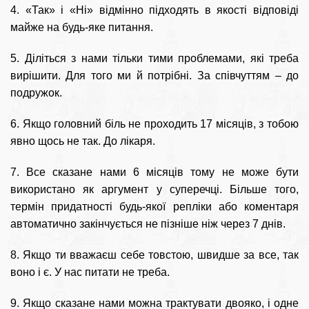
4. «Так» і «Ні» відмінно підходять в якості відповіді
майже на будь-яке питання.
5. Діліться з нами тільки тими проблемами, які треба
вирішити. Для того ми й потрібні. За співчуттям – до
подружок.
6. Якщо головний біль не проходить 17 місяців, з тобою
явно щось не так. До лікаря.
7. Все сказане нами 6 місяців тому не може бути
використано як аргумент у суперечці. Більше того,
термін придатності будь-якої репліки або коментаря
автоматично закінчується не пізніше ніж через 7 днів.
8. Якщо ти вважаєш себе товстою, швидше за все, так
воно і є. У нас питати не треба.
9. Якщо сказане нами можна трактувати двояко, і одне