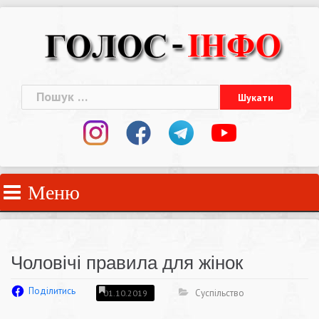
Skip
to
content
Пошук:
Меню
Чоловічі правила для жінок
Поділитись
Суспільство
01.10.2019