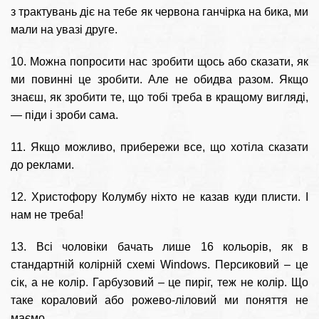
з трактувань діє на тебе як червона ганчірка на бика, ми
мали на увазі друге.
10. Можна попросити нас зробити щось або сказати, як
ми повинні це зробити. Але не обидва разом. Якщо
знаєш, як зробити те, що тобі треба в кращому вигляді,
— піди і зроби сама.
11. Якщо можливо, прибережи все, що хотіла сказати
до реклами.
12. Христофору Колумбу ніхто не казав куди плисти. І
нам не треба!
13. Всі чоловіки бачать лише 16 кольорів, як в
стандартній колірній схемі Windows. Персиковий – це
сік, а не колір. Гарбузовий – це пиріг, теж не колір. Що
таке кораловий або рожево-ліловий ми поняття не
маємо.