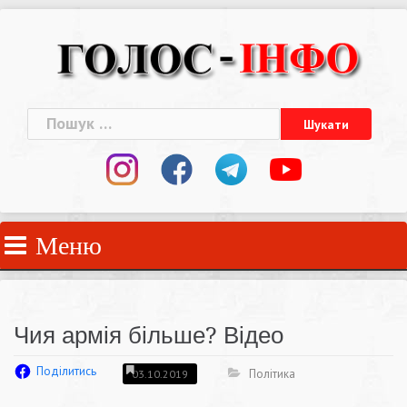
Skip
to
content
Пошук:
Меню
Чия армія більше? Відео
Поділитись
Політика
03.10.2019