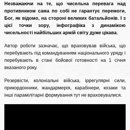
Незважаючи на те, що чисельна перевага над
противником сама по собі не гарантує перемоги,
Бог, як відомо, на стороні великих батальйонів. І з
цієї точки зору, інфографіка з динамікою
чисельності найбільших армій світу дуже цікава.
Автор роботи зазначає, що враховував війська, що
перебувають під командуванням національного уряду і
перебувають в стані бойової готовності на 1 січня
вказаного року.
Резервісти, колоніальні війська, іррегулярні сили,
прикордонники, жандармерія, карабінери, козаки та
інші парамілітарні формування тут не враховувалися.