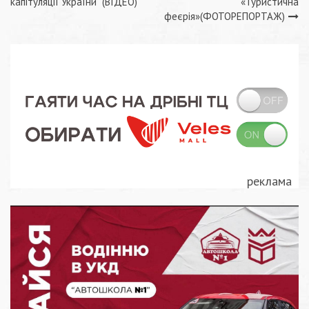
записів
капітуляції України” (ВІДЕО)
«Туристична
феєрія»(ФОТОРЕПОРТАЖ)