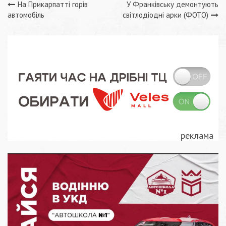
Навігація
На Прикарпатті горів
У Франківську демонтують
автомобіль
світлодіодні арки (ФОТО)
записів