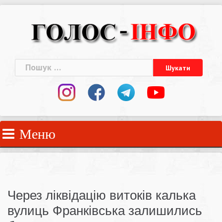
Skip
to
content
Пошук:
Меню
Через ліквідацію витоків калька
вулиць Франківська залишились