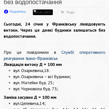
без водопостачання
Поділитись
Події
24.01.2020
Сьогодні, 24 січня у Франківську
ліквідовують
витоки. Через це деякі будинки залишаться без
водопостачання.
Про це повідомили в
Службі оперативного
реагування Івано-Франківськ.
Ліквідація витоку
Д = 100 мм
вул. Озаркевича,18.
вул. Озаркевича – всі будинки;
вул. Матейки буд. 25;
вул. Чорновола буд. 73;
Заміна засувки
Д = 100 мм
вул.Целевича,14;