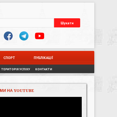
СПОРТ
ПУБЛІКАЦІЇ
ТЕРИТОРІЯ УСПІХУ
КОНТАКТИ
МИ НА YOUTUBE
Відеопрогравач