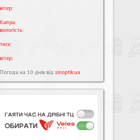
вітер:
Калуш
вологість:
тиск:
вітер:
Погода на 10 днів від
sinoptik.ua