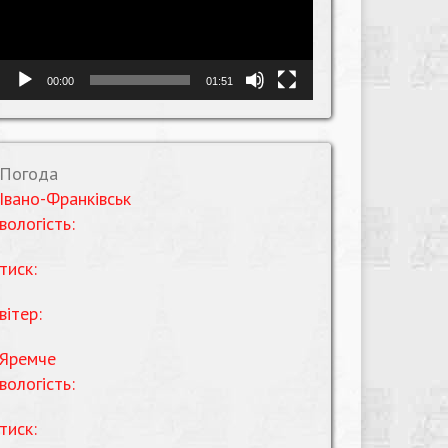
00:00
01:51
Погода
Івано-Франківськ
вологість:
тиск:
вітер:
Яремче
вологість:
тиск: