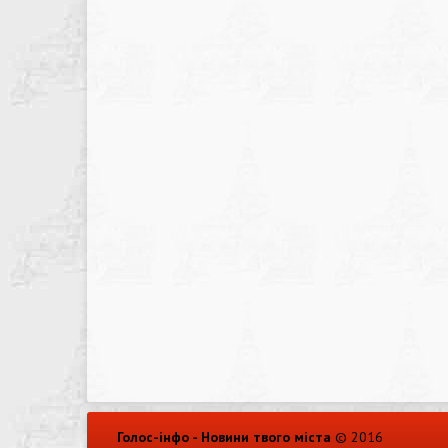
Голос-інфо - Новини твого міста
© 2016