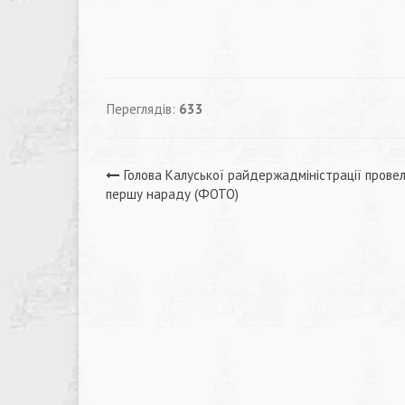
Переглядів:
633
Навігація
Голова Калуської райдержадміністрації прове
першу нараду (ФОТО)
записів