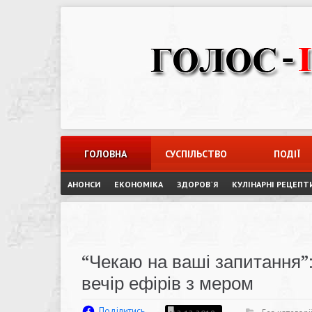
Skip
to
content
ГОЛОВНА
СУСПІЛЬСТВО
ПОДІЇ
АНОНСИ
ЕКОНОМІКА
ЗДОРОВ`Я
КУЛІНАРНІ РЕЦЕПТ
“Чекаю на ваші запитання”:
вечір ефірів з мером
Поділитись